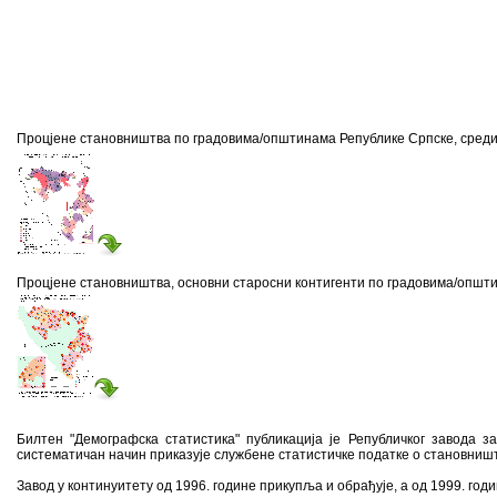
Процјене становништва по градовима/општинама Републике Српске, среди
Процјене становништва, основни старосни контигенти по градовима/општи
Билтен "Демографска статистика" публикација је Републичког завода за
систематичан начин приказује службене статистичке податке о становниш
Завод у континуитету од 1996. године прикупља и обрађује, а од 1999. год