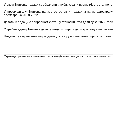
У овом Билтену, подаци су обрађени и публиковани према мјесту сталног 
У првом дијелу Билтена налазе се основни подаци и њима одговарај
посматрања 2018-2022.
Детаљни подаци о природном кретању становништва дати су за 2022. годин
У трећем дијелу Билтена дати су подаци о природном кретању становниш
Подаци о унутрашњим миграцијама дати су у посљедњем дијелу Билтена.
Страница преузета са званичног сајта Републичког завода за статистику - www.rzs.r