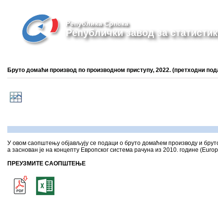
Република Српска
Републички завод за статистик
Бруто домаћи производ по производном приступу, 2022. (претходни под
У овом саопштењу објављују се подаци о бруто домаћем производу и бруто 
а заснован је на концепту Европског система рачуна из 2010. године (Europ
ПРЕУЗМИТЕ САОПШТЕЊЕ