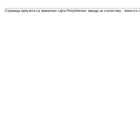
Страница преузета са званичног сајта Републичког завода за статистику - www.rzs.r