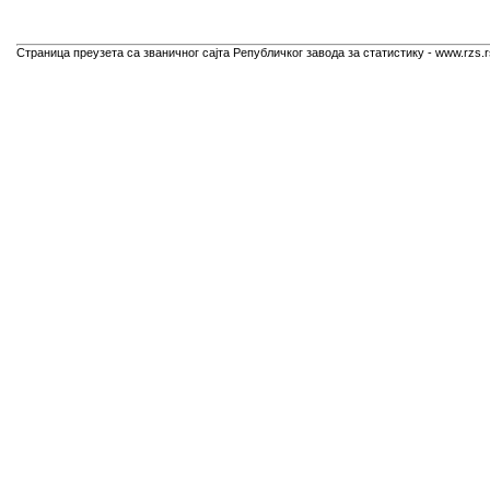
Страница преузета са званичног сајта Републичког завода за статистику - www.rzs.r