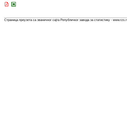
Страница преузета са званичног сајта Републичког завода за статистику - www.rzs.r