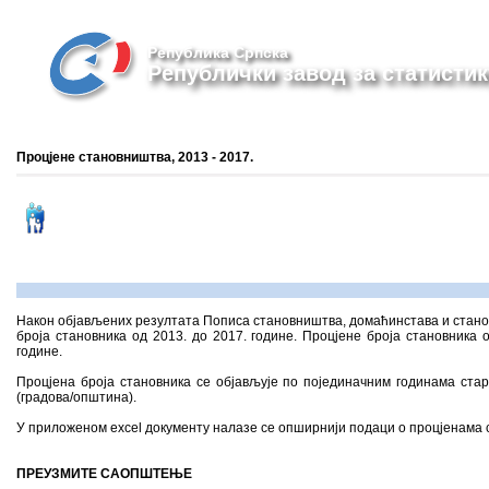
Република Српска
Републички завод за статистик
Процјене становништва, 2013 - 2017.
Након објављених резултата Пописа становништва, домаћинстава и станова
броја становника од 2013. до 2017. године. Процјене броја становник
године.
Процјена броја становника се објављује по појединачним годинама ста
(градова/општина).
У приложеном excel документу налазе се опширнији подаци о процјенама
ПРЕУЗМИТЕ САОПШТЕЊЕ