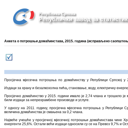
Република Српска
Републички завод за статистик
Анкета о потрошњи домаћинстава, 2015. година (исправљено саопштењ
Просјечна мјесечна потрошња по домаћинству у Републици Српској у 20
Издаци за храну и безалкохолна пића
,
становање, воду, електричну енерги
Просјечно домаћинство у 2015. години имало је 2,74 члана и трошило је м
били издаци за непрехрамбене производе и услуге.
У односу на 2011. годину, просјечна мјесечна потрошња у Републици Ср
величина домаћинства је смањена за 0,2 члана.
Највеће учешће у просјечној мјесечној потрошњи домаћинстава чине Х
енергенти 25,6%. Остали већи издаци односили су се на Превоз 9,7% и Ост