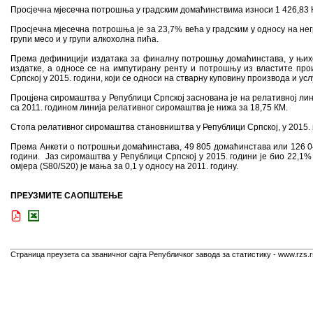
Просјечна мјесечна потрошња у градским домаћинствима износи 1 426,83 
Просјечна мјесечна потрошња је за 23,7% већа у градским у односу на не
групи месо и у групи алкохолна пића.
Према дефиницији издатака за финалну потрошњу домаћинстава, у њихов 
издатке, а односе се на импутирану ренту и потрошњу из властите про
Српској у 2015. години, који се односи на стварну куповину производа и усл
Процјена сиромаштва у Републици Српској заснована је на релативној лин
са 2011. годином линија релативног сиромаштва је нижа за 18,75 КМ.
Стопа релативног сиромаштва становништва у Републици Српској, у 2015. го
Према Анкети о потрошњи домаћинстава, 49 805 домаћинстава или 126 04
години. Јаз сиромаштва у Републици Српској у 2015. години је био 22,1% 
омјера (S80/S20) је мања за 0,1 у односу на 2011. годину.
ПРЕУЗМИТЕ САОПШТЕЊЕ
Страница преузета са званичног сајта Републичког завода за статистику - www.rzs.r