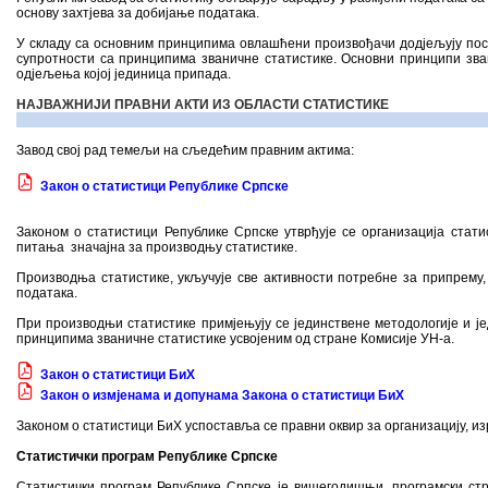
основу захтјева за добијање података.
У складу са основним принципима овлашћени произвођачи додјељују посл
супротности са принципима званичне статистике. Основни принципи зва
одјељења којој јединица припада.
НАЈВАЖНИЈИ ПРАВНИ АКТИ ИЗ ОБЛАСТИ СТАТИСТИКЕ
Завод свој рад темељи на сљедећим правним актима:
Закон о статистици Републике Српске
Законом о статистици Републике Српске утврђује се организација стати
питања значајна за производњу статистике.
Производња статистике, укључује све активности потребне за припрему,
података.
При производњи статистике примјењују се јединствене методологије и ј
принципима званичне статистике усвојеним од стране Комисије УН-а.
Закон о статистици
БиХ
Закон о измјенама и допунама Закона о статистици БиХ
Законом о статистици БиХ успоставља се правни оквир за организацију, из
Статистички програм Републике Српске
Статистички програм Републике Српске је вишегодишњи, програмски стр