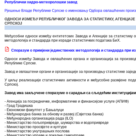
Републички хидро-метеоролошки завод
Рјешење Владе Републике Српске о именовању Одбора овлашћених произ
ОДНОСИ ИЗМЕЂУ РЕПУБЛИЧКОГ ЗАВОДА ЗА СТАТИСТИКУ, АГЕНЦИЈЕ
СРПСКОЈ
Међусобни односи између ентитетских Завода и Агенције за статистику 
методологија и стандарда при изради статистичких података БиХ.
Споразум о примјени јединствених методологија и стандарда при и
Односи између Завода и овлашћених органа и организација за производњ
Републике Српске.
Завод и овлаштени органи и организације за производњу статистике зајед
У циљу реализације статистичких активности и међусобне размјене под
Српској.
Завод има закључене споразуме о сарадњи са сљедећим институцијам
- Агенција за посредничке, информатичке и финансијске услуге (АПИФ)
- Град Градишка
- Економски факултет у Бањалуци
- Међународна банка за обнову и развој (Свјетска банка)
- Међународна организација рада (ILO)
- Министарство пољопривреде, шумарства и водопривреде
- Министарство просвјете и културе
- Министарство унутрашњих послова
- Министарство управе и локалне самоуправе