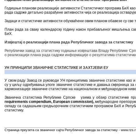
Годишњи планови реализације активности Статистичког програма БиХ као 
рада садрже детаљно разрађене активности чија се реализација остварује 
Задаци и статистичке активности обухваћени овим планом обавезе су све т
План рада за сваку календарску годину након прибављеног мишљења сав
БиХ.
Извјештај о реализацији плана рада Републичког завода за статистику
Републички завод за статистику годишње извјештава Владу Републике Срп
о реализацији плана рада садржи информације о резултатима статистички
УН ПРИНЦИПИ ЗВАНИЧНЕ СТАТИСТИКЕ И ЗАХТЈЕВИ ЕУ
У свом раду Завод се руководи УН принципима званичне статистике као и
су у циљу одређивања улоге званичне статистике и давања смјерница за
хармонизације званичне статистике на националном и међународном ниво
Званична статистика Републике Српске узима у обзир статистичке пра
requirements compendium, European commission),
међународне препоруке 
складу са садашњим средњорочним статистичким програмом БиХ и Републ
статистику.
Страница преузета са званичног сајта Републичког завода за статистику - www.rzs.r