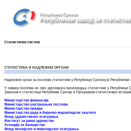
Република Српска
Републички завод за статистик
Статистички систем
СТАТИСТИКА И НАДЛЕЖНИ ОРГАНИ
Надлежни орган за послове статистике у Републици Српској је Републички з
У оквиру послова из свог дјелокруга производњу статистике у Републици С
Законом о статистици Републике Српске и Програмом статистичких истраж
Министарство финансија
Министарство унутрашњих послова
Министарство правде
Министарство рада и борачко-индавлидске заштите
Фонд здравственог осигурања
Институт за јавно здравство
Агенција за банкарство
Фонд пензијског и инвалидског осигурања