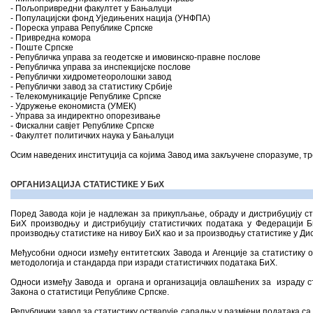
- Пољопривредни факултет у Бањалуци
- Популацијски фонд Уједињених нација (УНФПА)
- Пореска управа Републике Српске
- Привредна комора
- Поште Српске
- Републичка управа за геодетске и имовинско-правне послове
- Републичка управа за инспекцијске послове
- Републички хидрометеоролошки завод
- Републички завод за статистику Србије
- Телекомуникације Републике Српске
- Удружење економиста (УМЕК)
- Управа за индиректно опорезивање
- Фискални савјет Републике Српске
- Факултет политичких наука у Бањалуци
Осим наведених институција са којима Завод има закључене споразуме, т
ОРГАНИЗАЦИЈА СТАТИСТИКЕ У БиХ
Поред Завода који је надлежан за прикупљање, обраду и дистрибуцију ст
БиХ производњу и дистрибуцију статистичких података у Федерацији Б
производњу статистике на нивоу БиХ као и за производњу статистике у Дист
Међусобни односи између ентитетских Завода и Агенције за статистику 
методологија и стандарда при изради статистичких података БиХ.
Односи између Завода и органа и организација овлашћених за израду ст
Закона о статистици Републике Српске.
Републички завод за статистику остварује сарадњу у размјени података 