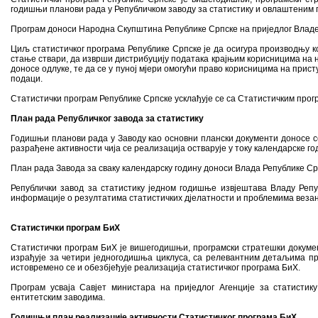
годишњи планови рада у Републичком заводу за статистику и овлаштеним 
Програм доноси Народна Скупштина Републике Српске на приједлог Владе
Циљ статистичког програма Републике Српске је да осигура производњу к
стање ствари, да изврши дистрибуцију података крајњим корисницима на не
доносе одлуке, те да се у пуној мјери омогући право корисницима на при
подаци.
Статистички програм Републике Српске усклађује се са Статистичким прог
План рада Републичког завода за статистику
Годишњи планови рада у Заводу као основни плански документи доносе с
разрађене активности чија се реализација остварује у току календарске год
План рада Завода за сваку календарску годину доноси Влада Републике Ср
Републички завод за статистику једном годишње извјештава Владу Репу
информације о резултатима статистичких дјелатности и проблемима везан
Статистички програм БиХ
Статистички програм БиХ је вишегодишњи, програмски стратешки докумен
израђује за четири једногодишња циклуса, са релевантним детаљима пр
истовремено се и обезбјеђује реализација статистичког програма БиХ.
Програм усваја Савјет министара на приједлог Агенције за статистик
ентитетским заводима.
Годишњи план реализације активности Статистичког програма БиХ