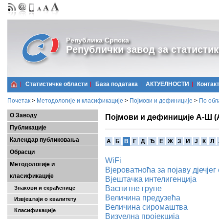
Република Српска
Републички завод за статистик
Статистичке области
Базa података
АКТУЕЛНОСТИ
Контак
Почетак
>
Методологије и класификације
>
Појмови и дефиниције
>
По обл
О Заводу
Појмови и дефиниције А-Ш (
Публикације
Календар публиковања
A
Б
В
Г
Д
Ђ
Е
Ж
З
И
Ј
К
Л
Обрасци
WiFi
Методологије и
Вјероватноћа за појаву дјечје
класификације
Вјештачка интелигенција
Васпитне групе
Знакови и скраћенице
Величина предузећа
Извјештаји о квалитету
Величина сиромаштва
Класификације
Визуелна пројекција