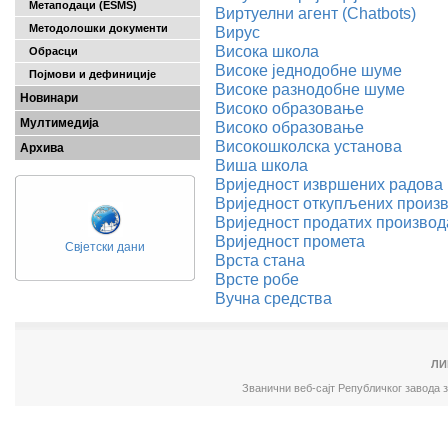
Метаподаци (ESMS)
Виртуелни агент (Chatbots)
Методолошки документи
Вирус
Висока школа
Обрасци
Високе једнодобне шуме
Појмови и дефиниције
Високе разнодобне шуме
Новинари
Високо образовање
Мултимедија
Високо образовање
Високошколска установа
Архива
Виша школа
Вриједност извршених радова
Вриједност откупљених произ
Вриједност продатих производ
Вриједност промета
Свјетски дани
Врста стана
Врсте робе
Вучна средства
ЛИ
Званични веб-сајт Републичког завода 