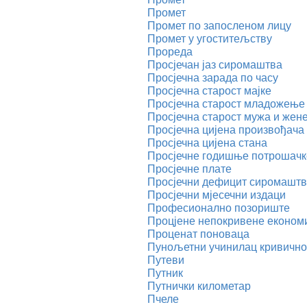
Промет
Промет по запосленом лицу
Промет у угоститељству
Прореда
Просјечан јаз сиромаштва
Просјечна зарада по часу
Просјечна старост мајке
Просјечна старост младожење 
Просјечна старост мужа и жен
Просјечна цијена произвођача
Просјечна цијена стана
Просјечне годишње потрошачк
Просјечне плате
Просјечни дефицит сиромашт
Просјечни мјесечни издаци
Професионално позориште
Процјене непокривене економ
Проценат поноваца
Пунољетни учинилац кривичног
Путеви
Путник
Путнички километар
Пчеле