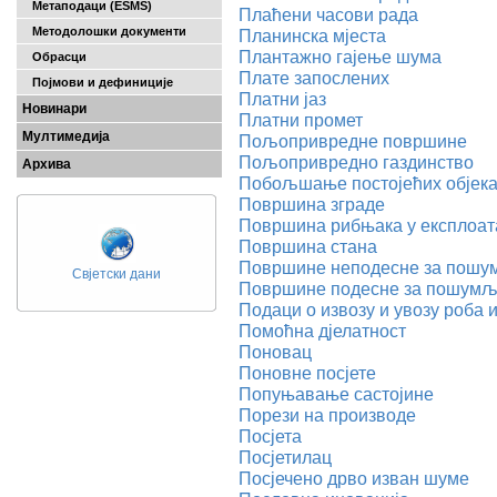
Метаподаци (ESMS)
Плаћени часови рада
Методолошки документи
Планинска мјеста
Плантажно гајење шума
Обрасци
Плате запослених
Појмови и дефиниције
Платни јаз
Новинари
Платни промет
Мултимедија
Пољопривредне површине
Пољопривредно газдинство
Архива
Побољшање постојећих објека
Површина зграде
Површина рибњака у експлоат
Површина стана
Површине неподесне за пош
Свјетски дани
Површине подесне за пошум
Подаци о извозу и увозу роба и
Помоћна дјелатност
Поновац
Поновне посјете
Попуњавање састојине
Порези на производе
Посјета
Посјетилац
Посјечено дрво изван шуме