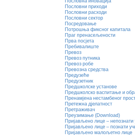
Пословна иновација
Пословни приходи
Пословни расходи
Пословни сектор
Посредовање
Потрошња фиксног капитала
Праг пренасељености
Прва посјета
Пребивалиште
Превоз
Превоз путника
Превоз робе
Превозна средства
Предузеће
Предузетник
Предшколске установе
Предшколско васпитање и об
Пренамјена нестамбеног прост
Претежна дјелатност
Претраживач
Преузимање (Download)
Пријављено лице – непознати
Пријављено лице – познати у
Пријављено малољетно лице