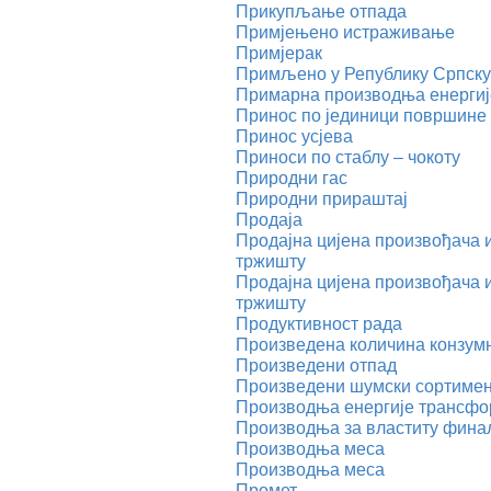
Прикупљање отпада
Примјењено истраживање
Примјерак
Примљено у Републику Српску
Примарна производња енергиј
Принос по јединици површине
Принос усјева
Приноси по стаблу – чокоту
Природни гас
Природни прираштај
Продаја
Продајна цијена произвођача 
тржишту
Продајна цијена произвођача 
тржишту
Продуктивност рада
Произведена количина конзум
Произведени отпад
Произведени шумски сортиме
Производња енергије трансфо
Производња за властиту фина
Производња меса
Производња меса
Промет