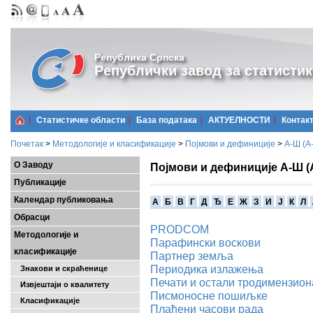
Република Српска
Републички завод за статистик
Статистичке области
Базa података
АКТУЕЛНОСТИ
Контак
Почетак
>
Методологије и класификације
>
Појмови и дефиниције
>
А-Ш (A
О Заводу
Појмови и дефиниције А-Ш (
Публикације
Календар публиковања
A
Б
В
Г
Д
Ђ
Е
Ж
З
И
Ј
К
Л
Обрасци
PRODCOM
Методологије и
Парафински воскови
класификације
Партнер земља
Периодика излажења
Знакови и скраћенице
Печати и остали тродимензио
Извјештаји о квалитету
Писмоносне пошиљке
Класификације
Плаћени часови рада