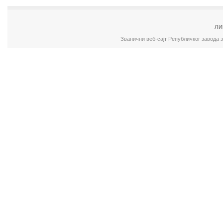
ЛИ
Званични веб-сајт Републичког завода 