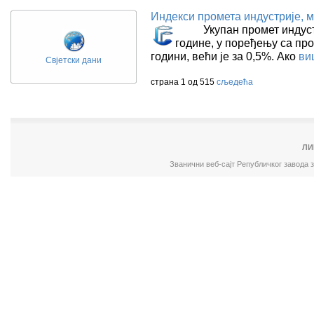
Индекси промета индустријe, м
Укупан промет индустриј
године, у поређењу са про
години, већи је за 0,5%. Ако
ви
Свјетски дани
страна 1 од 515
сљедећа
ЛИ
Званични веб-сајт Републичког завода 