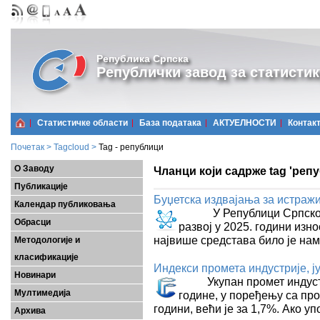
Република Српска
Републички завод за статистик
Статистичке области
Базa података
АКТУЕЛНОСТИ
Контак
Почетак
>
Tagcloud
>
Tag - републици
О Заводу
Чланци који садрже tag 'реп
Публикације
Буџетска издвајања за истражи
Календар публиковања
У Републици Српској, б
Обрасци
развој у 2025. години изн
највише средстава било је на
Методологије и
класификације
Индекси промета индустријe, ј
Новинари
Укупан промет индустриј
Мултимедија
године, у поређењу са про
години, већи је за 1,7%. Ако 
Архива