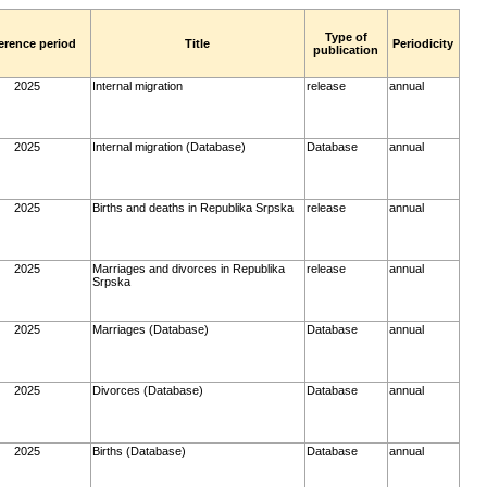
Type of
erence period
Title
Periodicity
publication
2025
Internal migration
release
annual
2025
Internal migration (Database)
Database
annual
2025
Births and deaths in Republika Srpska
release
annual
2025
Marriages and divorces in Republika
release
annual
Srpska
2025
Marriages (Database)
Database
annual
2025
Divorces (Database)
Database
annual
2025
Births (Database)
Database
annual