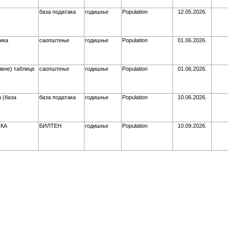
база података
годишње
Population
12.05.2026.
ика
саопштење
годишње
Population
01.06.2026.
вне) таблице
саопштење
годишње
Population
01.06.2026.
 (база
база података
годишње
Population
10.06.2026.
СКА
БИЛТЕН
годишње
Population
10.09.2026.