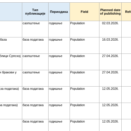
Тип
Planned date
Периодика
Field
Ref
публикације
of publishing
саопштење
годишње
Population
02.03.2026.
база
база података
годишње
Population
16.03.2026.
блици Српској
саопштење
годишње
Population
27.04.2026.
 бракови у
саопштење
годишње
Population
27.04.2026.
за података)
база података
годишње
Population
12.05.2026.
за података)
база података
годишње
Population
12.05.2026.
база података
годишње
Population
12.05.2026.