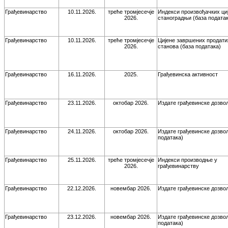
Грађевинарство
10.11.2026.
треће тромјесечје
Индекси произвођачких ци
2026.
станоградњи (база податак
Грађевинарство
10.11.2026.
треће тромјесечје
Цијене завршених продати
2026.
станова (база података)
Грађевинарство
16.11.2026.
2025.
Грађевинска активност
Грађевинарство
23.11.2026.
октобар 2026.
Издате грађевинске дозво
Грађевинарство
24.11.2026.
октобар 2026.
Издате грађевинске дозвол
података)
Грађевинарство
25.11.2026.
треће тромјесечје
Индекси производње у
2026.
грађевинарству
Грађевинарство
22.12.2026.
новембар 2026.
Издате грађевинске дозво
Грађевинарство
23.12.2026.
новембар 2026.
Издате грађевинске дозвол
података)