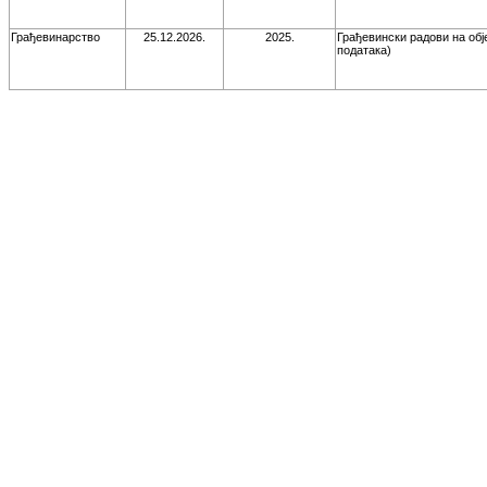
Грађевинарство
25.12.2026.
2025.
Грађевински радови на обј
података)