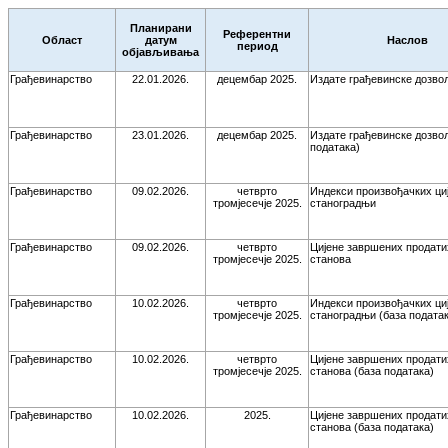
Планирани
Референтни
Област
датум
Наслов
период
објављивања
Грађевинарство
22.01.2026.
децембар 2025.
Издате грађевинске дозво
Грађевинарство
23.01.2026.
децембар 2025.
Издате грађевинске дозвол
података)
Грађевинарство
09.02.2026.
четврто
Индекси произвођачких ци
тромјесечје 2025.
станоградњи
Грађевинарство
09.02.2026.
четврто
Цијене завршених продати
тромјесечје 2025.
станова
Грађевинарство
10.02.2026.
четврто
Индекси произвођачких ци
тромјесечје 2025.
станоградњи (база податак
Грађевинарство
10.02.2026.
четврто
Цијене завршених продати
тромјесечје 2025.
станова (база података)
Грађевинарство
10.02.2026.
2025.
Цијене завршених продати
станова (база података)