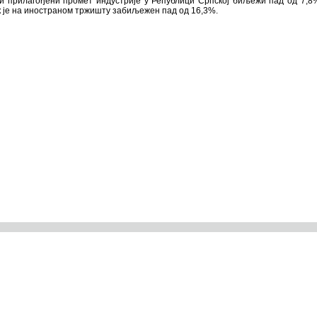
рски прилагођени промет индустрије у Републици Српској биљежи пад од 7
ок је на иностраном тржишту забиљежен пад од 16,3%.