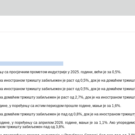
њу са просјечним прометом индустрије у 2025. години, већи је за 0,5%.
на иностраном тржишту забиљежен је раст од 0,5%, док је на домаћем тржиш
на иностраном тржишту забиљежен је раст од 0,5%, док је на домаћем тржиш
на домаћем тржишту забиљежен је раст од 2,7%, док је на иностраном тржиш
одине, у поређењу са истим периодом прошле године, мањи је за 1,6%.
на домаћем тржишту забиљежен је пад од 0,8%, док је на иностраном тржишт
године, у поређењу са априлом 2026. године, мањи је за 1,1%. Ако упоред
аном тржишту забиљежен пад од 3,8%.