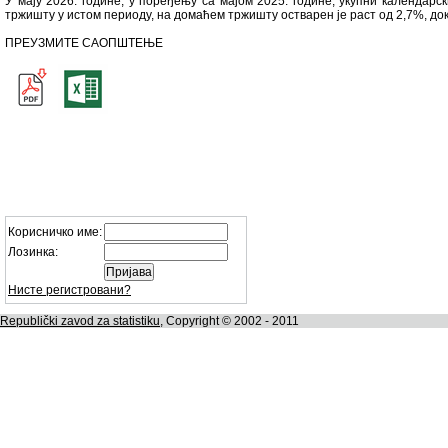
У мају 2026. године, у поређењу са мајом 2025. године, укупни календа
тржишту у истом периоду, на домаћем тржишту остварен је раст од 2,7%, д
ПРЕУЗМИТЕ САОПШТЕЊЕ
Корисничко име:
Лозинка:
Нисте регистровани?
Republički zavod za statistiku
, Copyright © 2002 - 2011