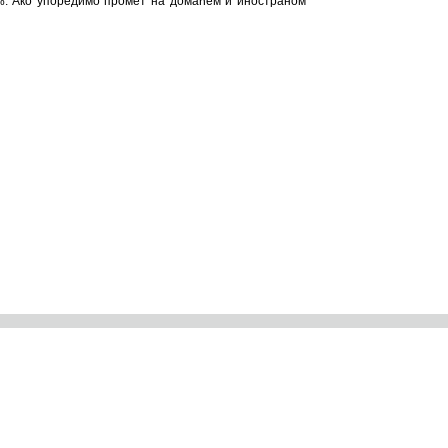
,8%. Ако упоредимо промет на домаћем и иностраном