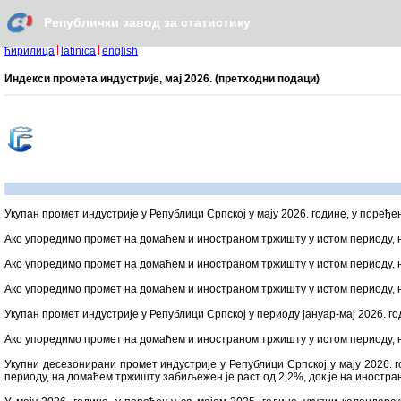
Републички завод за статистику
ћирилица
latinica
english
Индекси промета индустријe, мај 2026. (претходни подаци)
Укупан промет индустрије у Републици Српској у мају 2026. године, у поређе
Ако упоредимо промет на домаћем и иностраном тржишту у истом периоду, 
Ако упоредимо промет на домаћем и иностраном тржишту у истом периоду, 
Ако упоредимо промет на домаћем и иностраном тржишту у истом периоду, 
Укупан промет индустрије у Републици Српској у периоду јануар-мај 2026. г
Ако упоредимо промет на домаћем и иностраном тржишту у истом периоду, 
Укупни десезонирани промет индустрије у Републици Српској у мају 2026. 
периоду, на домаћем тржишту забиљежен је раст од 2,2%, док је на иностр