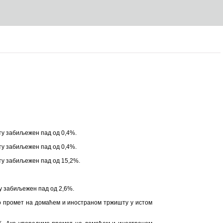
ту забиљежен пад од 0,4%.
ту забиљежен пад од 0,4%.
ту забиљежен пад од 15,2%.
у забиљежен пад од 2,6%.
имо промет на домаћем и иностраном тржишту у истом