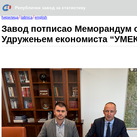
Републички завод за статистику
ћирилица
latinica
english
Завод потписао Меморандум о
Удружењем економиста “УМЕК“