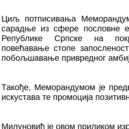
Циљ потписивања Меморандум
сарадње из сфере пословне е
Републике Српске на покр
повећавање стопе запосленост
побољшавање привредног амбиј
Такође, Меморандумом је пред
искустава те промоција позитив
Милуновић је овом приликом из