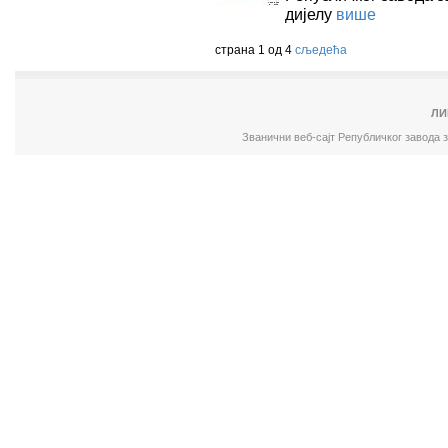
дијелу
више
страна 1 од 4
сљедећа
ЛИ
Званични веб-сајт Републичког завода 