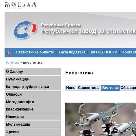
Република Српска
Републички завод за статистик
Статистичке области
Базa података
АКТУЕЛНОСТИ
Контак
Почетак
>
Енергетика
О Заводу
Енергетика
Публикације
Календар публиковања
Ново
Саопштења
Билтени
Обрасци
Обрасци
Методологије и
класификације
Новинари
Мултимедија
Архива