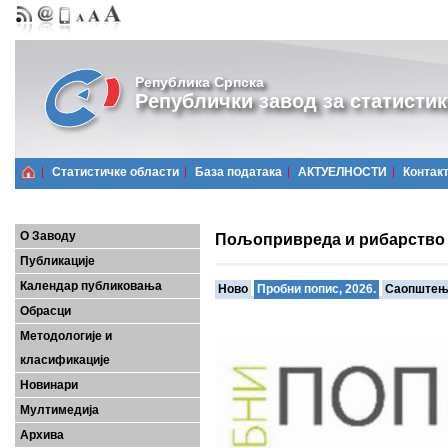
Република Српска
Републички завод за статистик
Статистичке области
Базa података
АКТУЕЛНОСТИ
Контак
О Заводу
Пољопривреда и рибарство
Публикације
Календар публиковања
Ново
Пробни попис, 2026.
Саопште
Обрасци
Методологије и
класификације
Новинари
Мултимедија
Архива