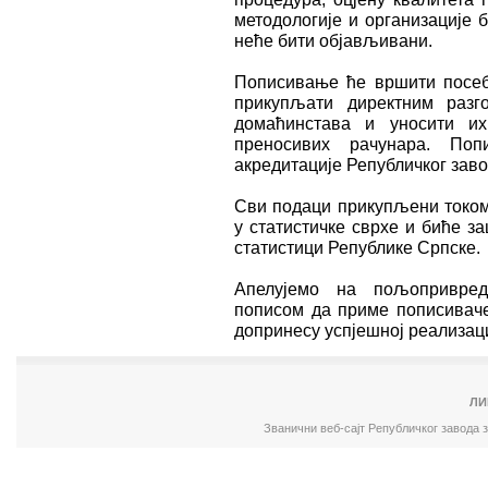
методологије и организације 
неће бити објављивани.
Пописивање ће вршити посебн
прикупљати директним раз
домаћинстава и уносити и
преносивих рачунара. Поп
акредитације Републичког завод
Сви подаци прикупљени током
у статистичке сврхе и биће з
статистици Републике Српске.
Апелујемо на пољопривред
пописом да приме пописиваче
допринесу успјешној реализаци
ЛИ
Званични веб-сајт Републичког завода 