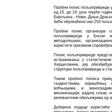
Пробни попис пољопривреде у
од 15. до 19. јуна текуће год
Бијељина - Нови, Доњи Драгa
биће обухваћено око 250 пољ
Пробни попис организује 
пољопривреде у Босни и
методолошких, организаци
користити приликом спровође
Попис пољопривреде представ
истраживања у статистичко
Херцеговине, јер обезбјеђу
структури пољопривреде и ста
Током пробног пописа при
газдинствима, коришћењу 
воћњацима и виноградим
механизацији, радној снази, 
релевантним обиљежјима од з
Добијени подаци користиће
процедура, оцјену квалитета