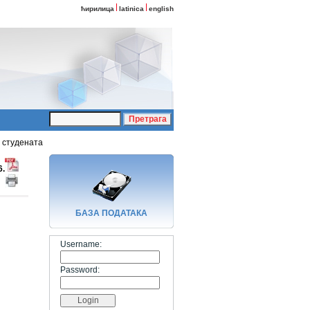
ћирилица
latinica
english
8 студената
6.
БАЗA ПОДАТАКА
Username:
Password: