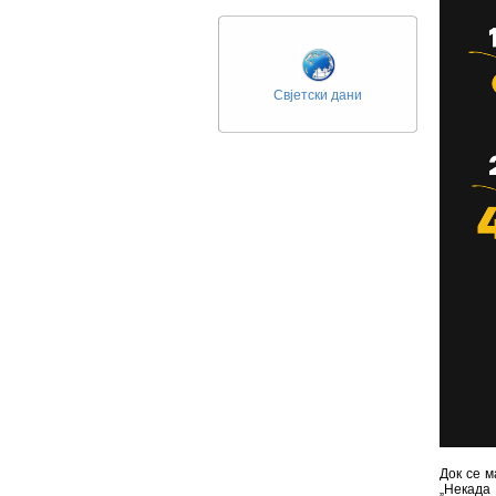
Свјетски дани
Док се м
„Некада