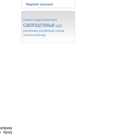
Register account
године
индустрија
број
саопштење
БДП
републике
републици
српске
српској
периоду
рубрику
 броју