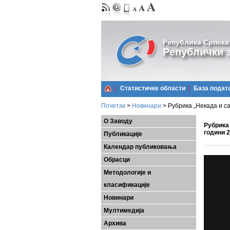
Република Српска
Републички з
Статистичке области
Базa подат
Почетак
>
Новинари
>
Рубрика „Некада и са
О Заводу
Рубрика 
години 
Публикације
Календар публиковања
Обрасци
Методологије и
класификације
Новинари
Мултимедија
Архива