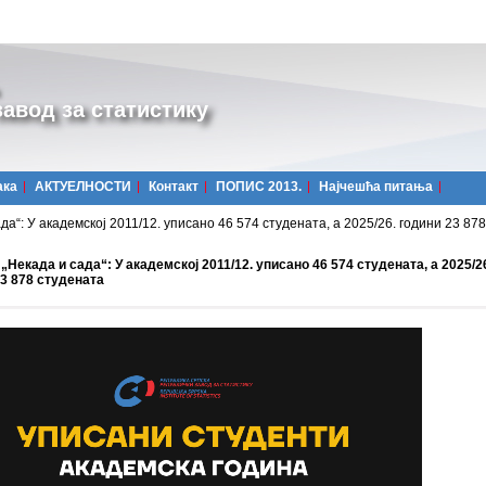
авод за статистику
ака
АКТУЕЛНОСТИ
Контакт
ПОПИС 2013.
Најчешћa питања
да“: У академској 2011/12. уписано 46 574 студената, а 2025/26. години 23 87
„Некада и сада“: У академској 2011/12. уписано 46 574 студената, а 2025/2
23 878 студената