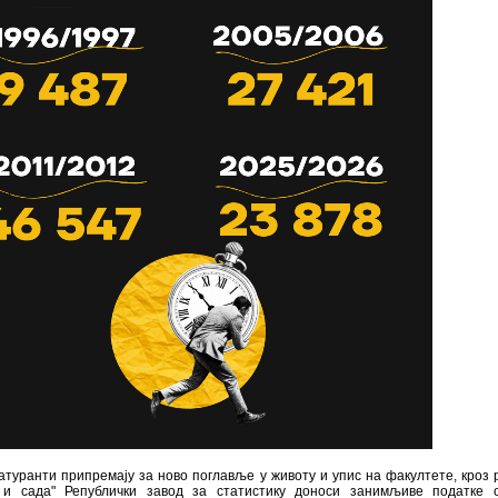
атуранти припремају за ново поглавље у животу и упис на факултете, кроз 
 и сада" Републички завод за статистику доноси занимљиве податке о