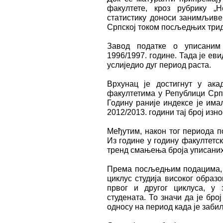
факултете, кроз рубрику „
статистику доноси занимљиве 
Српској током посљедњих трид
Завод податке о уписаним
1996/1997. године. Тада је еви
услиједио дуг период раста.
Врхунац је достигнут у акад
факултетима у Републици Српс
Годину раније индексе је имал
2012/2013. години тај број изно
Међутим, након тог периода п
Из године у годину факултетс
тренд смањења броја уписаних
Према посљедњим подацима, у
циклус студија високог образ
првог и другог циклуса, у
студената. То значи да је бр
односу на период када је заб