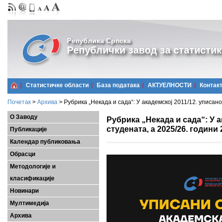
Република Српска
Републички завод за статистик
Статистичке области
Базa података
АКТУЕЛНОСТИ
Контак
Почетак
>
Архива
>
Рубрика „Некада и сада“: У академској 2011/12. уписано
О Заводу
Рубрика „Некада и сада“: У а
студената, а 2025/26. години
Публикације
Календар публиковања
Обрасци
Методологије и
класификације
Новинари
Мултимедија
Архива