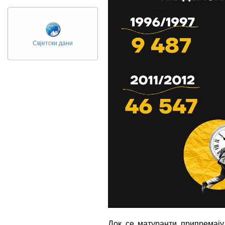
Свјетски дани
Док се матуранти припремају