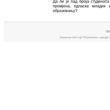
Да ли је пад броја студенат
промјена, одласка младих 
образовању?
ЛИ
Званични веб-сајт Републичког завода 