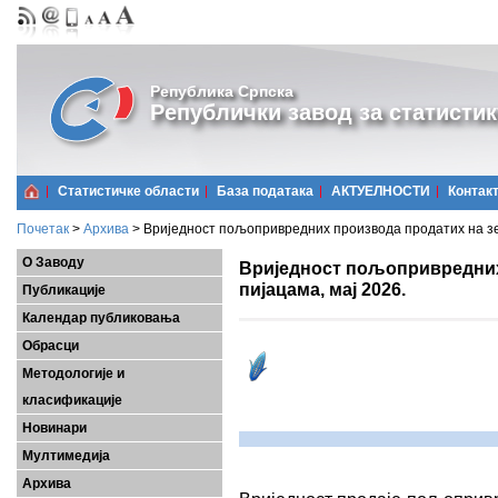
Република Српска
Републички завод за статистик
Статистичке области
Базa података
АКТУЕЛНОСТИ
Контак
Почетак
>
Архива
>
Вриједност пољопривредних производа продатих на зе
О Заводу
Вриједност пољопривредних
пијацама, мај 2026.
Публикације
Календар публиковања
Обрасци
Методологије и
класификације
Новинари
Мултимедија
Архива