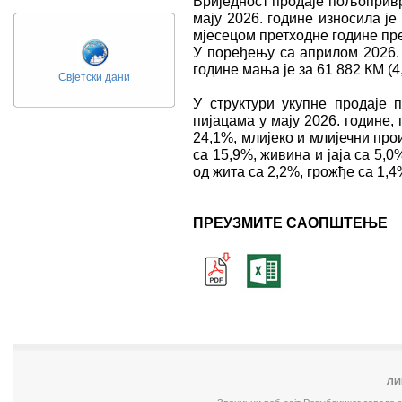
Вриједност продаjе пољопривр
мају 2026. године износила ј
мјесецом претходне године пр
У поређењу са априлом 2026. 
године мања је за 61 882 КМ (4
Свјетски дани
У структури укупне продаје
пијацама у мају 2026. године,
24,1%, млијеко и млијечни про
са 15,9%, живина и јаја са 5,0
од жита са 2,2%, грожђе са 1,
ПРЕУЗМИТЕ САОПШТЕЊЕ
ЛИ