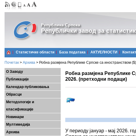
Република Српска
Републички завод за статистик
Статистичке области
Базa података
АКТУЕЛНОСТИ
Контак
Почетак
>
Архива
>
Робна размјена Републике Српске са иностранством ($),
О Заводу
Робна размјена Републике Ср
2026. (претходни подаци)
Публикације
Календар публиковања
Обрасци
Методологије и
класификације
Новинари
Мултимедија
У периоду јануар - мај 2026. 
Архива