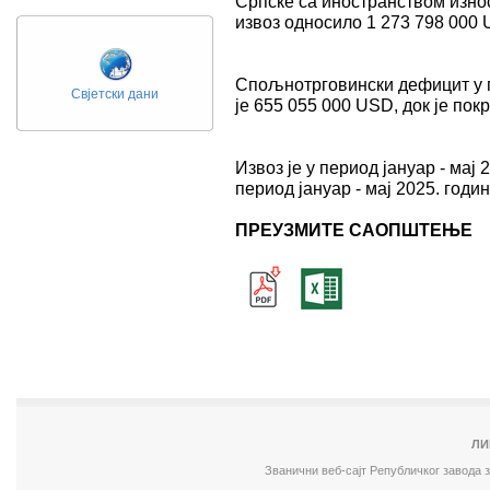
Српске са иностранством износ
извоз односило 1 273 798 000 
Спољнотрговински дефицит у пе
Свјетски дани
је 655 055 000 USD, док је пок
Извоз је у период јануар - мај
период јануар - мај 2025. годин
ПРЕУЗМИТЕ САОПШТЕЊЕ
ЛИ
Званични веб-сајт Републичког завода 