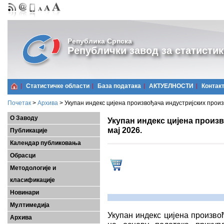
Република Српска
Републички завод за статистик
Статистичке области
Базa података
АКТУЕЛНОСТИ
Контак
Почетак
>
Архива
>
Укупан индекс цијена произвођача индустријских произв
О Заводу
Укупан индекс цијена произ
мај 2026.
Публикације
Календар публиковања
Обрасци
Методологије и
класификације
Новинари
Мултимедија
Укупан индекс цијена произво
Архива