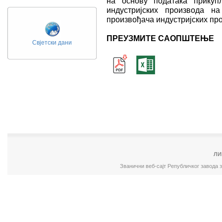
на основу података прикуп
индустријских производа н
произвођача индустријских пр
ПРЕУЗМИТЕ САОПШТЕЊЕ
Свјетски дани
ЛИ
Званични веб-сајт Републичког завода 