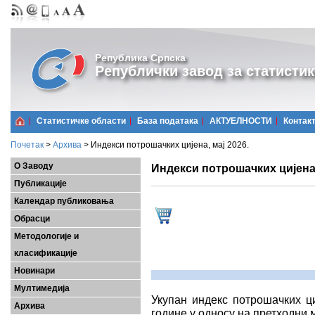
Република Српска
Републички завод за статистик
Статистичке области
Базa података
АКТУЕЛНОСТИ
Контак
Почетак
>
Архива
>
Индекси потрошачких цијена, мај 2026.
О Заводу
Индекси потрошачких цијена,
Публикације
Календар публиковања
Обрасци
Методологије и
класификације
Новинари
Мултимедија
Укупан индекс потрошачких ци
Архива
године у односу на претходни м