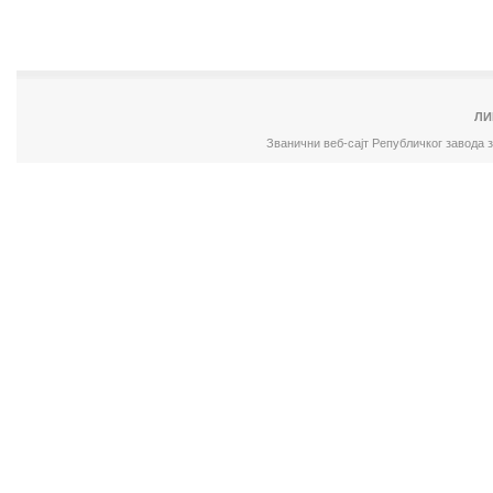
ЛИ
Званични веб-сајт Републичког завода 