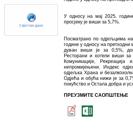
У односу на мај 2025. годин
просјеку је виши за 5,7%.
Свјетски дани
Посматрано по одјељцима на
године у односу на претходни 
дуван виши је за 0,5%, до
Ресторани и хотели виши за 
Комуникације, Рекреација
непромијењени. Индекс одј
одјељка Храна и безалкохолна
Одјећа и обућа нижи је за 0,
покућство и Остала добра и усл
ПРЕУЗМИТЕ САОПШТЕЊЕ