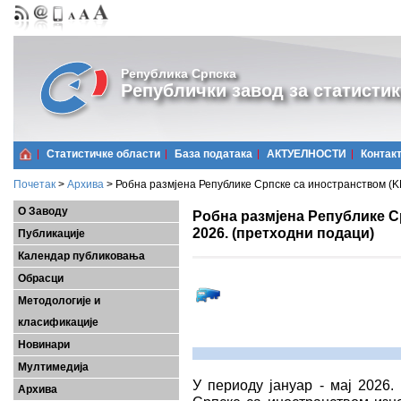
Република Српска
Републички завод за статистик
Статистичке области
Базa података
АКТУЕЛНОСТИ
Контак
Почетак
>
Архива
>
Робна размјена Републике Српске са иностранством (KM
О Заводу
Робна размјена Републике Ср
2026. (претходни подаци)
Публикације
Календар публиковања
Обрасци
Методологије и
класификације
Новинари
Мултимедија
У периоду јануар - мај 2026.
Архива