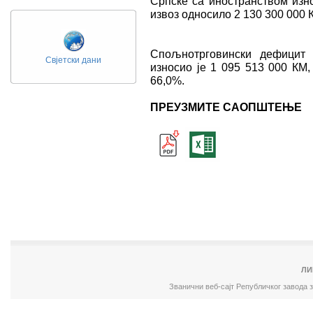
Српске са иностранством изно
извоз односило 2 130 300 000 К
Спољнотрговински дефицит 
Свјетски дани
износио је 1 095 513 000 КМ,
66,0%.
ПРЕУЗМИТЕ САОПШТЕЊЕ
ЛИ
Званични веб-сајт Републичког завода 