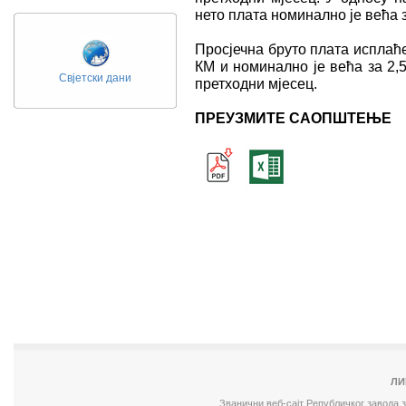
нето плата номинално је већа з
Просјечна бруто плата исплаће
КМ и номинално је већа за 2,
Свјетски дани
претходни мјесец.
ПРЕУЗМИТЕ САОПШТЕЊЕ
ЛИ
Званични веб-сајт Републичког завода 