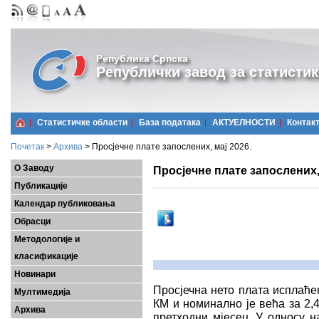
Република Српска
Републички завод за статистик
Статистичке области
Базa података
АКТУЕЛНОСТИ
Контак
Почетак
>
Архива
>
Просјечне плате запослених, мај 2026.
О Заводу
Просјечне плате запослених, 
Публикације
Календар публиковања
Обрасци
Методологије и
класификације
Новинари
Просјечна нето плата исплаћен
Мултимедија
КМ и номинално је већа за 2,
Архива
претходни мјесец. У односу н