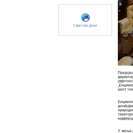
Свјетски дани
Предсје
директо
умјетно
„Енцикло
шест том
Енциклоп
догађај
природни
територ
највјеро
У жељи д