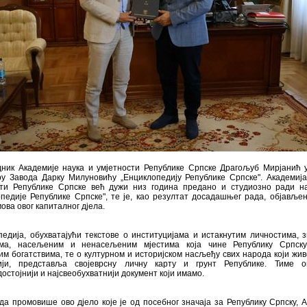
дник Академије наука и умјетности Републике Српске Драгољуб Мирјанић у
ру Завода Дарку Милуновићу „Енциклопедију Републике Српске". Академија
сти Републике Српске већ дужи низ година предано и студиозно ради н
педије Републике Српске", те је, као резултат досадашњег рада, објавље
ова овог капиталног дјела.
едија, обухватајући текстове о институцијама и истакнутим личностима, 
има, насељеним и ненасељеним мјестима која чине Републику Српск
м богатствима, те о културном и историјском насљеђу свих народа који жив
ији, представља својеврсну личну карту и грунт Републике. Тиме 
достојнији и најсвеобухватнији документ који имамо.
а промовише ово дјело које је од посебног значаја за Републику Српску, 