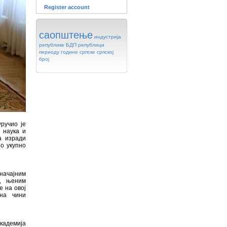
Register account
саопштење
индустрија
републике
БДП
републици
периоду
године
српске
српској
број
ручио је
 наука и
а изради
но укупно
значајним
у, њеним
е на овој
она чини
Академија