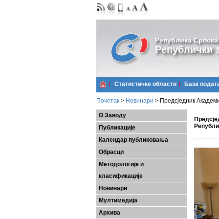
Република Српска
Републички з
Статистичке области
Базa подат
Почетак
>
Новинари
>
Предсједник Академиј
О Заводу
Предсје
Републи
Публикације
Календар публиковања
Обрасци
Методологије и
класификације
Новинари
Мултимедија
Архива