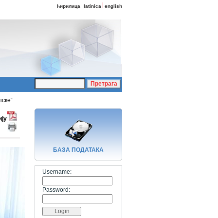
ћирилица
latinica
english
пске“
ију
БАЗA ПОДАТАКА
Username:
Password: