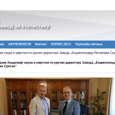
авод за статистику
ака
АКТУЕЛНОСТИ
Контакт
ПОПИС 2013.
Најчешћa питања
е наука и умјетности уручио директору Завода „Енциклопедију Републике Ср
дник Академије наука и умјетности уручио директору Завода „Енциклопед
ке Српске“