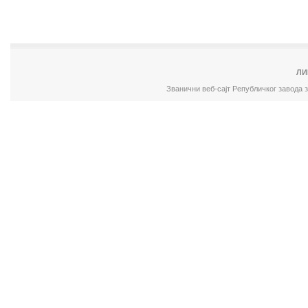
ЛИ
Званични веб-сајт Републичког завода 