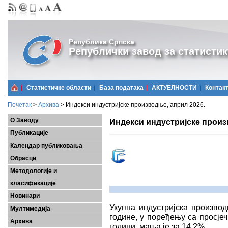
Република Српска
Републички завод за статистик
Статистичке области
Базa података
АКТУЕЛНОСТИ
Контак
Почетак
>
Архива
>
Индекси индустријске производње, април 2026.
О Заводу
Индекси индустријске произ
Публикације
Календар публиковања
Обрасци
Методологије и
класификације
Новинари
Укупна индустријска производ
Мултимедија
године, у поређењу са просје
Архива
години, мања је за 14,2%.