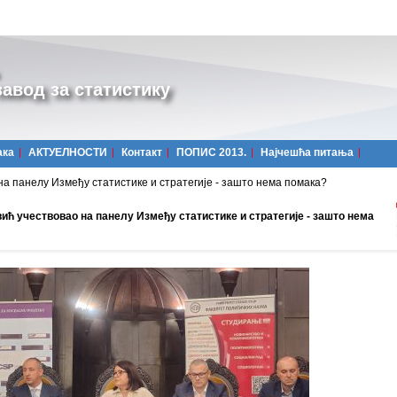
авод за статистику
ака
АКТУЕЛНОСТИ
Контакт
ПОПИС 2013.
Најчешћa питања
а панелу Између статистике и стратегије - зашто нема помака?
ић учествовао на панелу Између статистике и стратегије - зашто нема