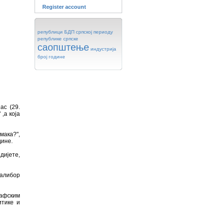
Register account
републици
БДП
српској
периоду
републике
српске
саопштење
индустрија
број
године
ас (29.
,а која
мака?",
дине.
дијете,
алибор
рафским
итике и