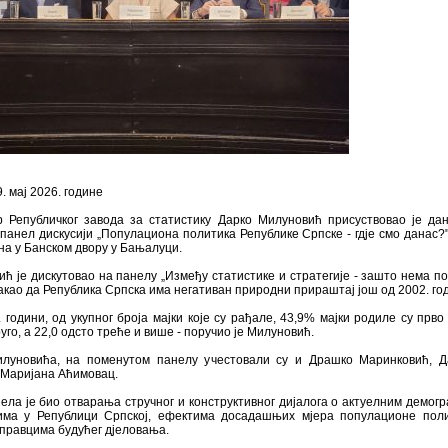
9. мај 2026. године
р Републичког завода за статистику Дарко Милуновић присуствовао је дан
 панел дискусији „Популациона политика Републике Српске - гдје смо данас?" 
на у Банском двору у Бањалуци.
ћ је дискутовао на панелу „Између статистике и стратегије - зашто нема по
такао да Република Српска има негативан природни прираштај још од 2002. го
. години, од укупног броја мајки које су рађале, 43,9% мајки родиле су прво 
уго, а 22,0 одсто треће и више - поручио је Милуновић.
луновића, на поменутом панелу учестовали су и Драшко Маринковић, Д
 Маријана Аћимовац.
ла је био отварања стручног и конструктивног дијалога о актуелним демог
има у Републици Српској, ефектима досадашњих мјера популационе пол
правцима будућег дјеловања.