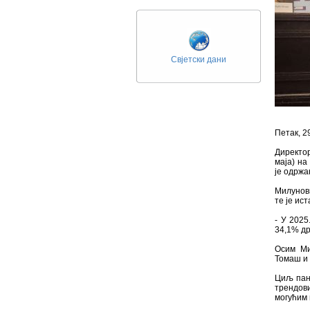
Свјетски дани
Петак, 2
Директо
маја) на
је одржа
Милунови
те је ис
- У 2025
34,1% др
Осим Ми
Томаш и
Циљ пане
трендов
могућим 