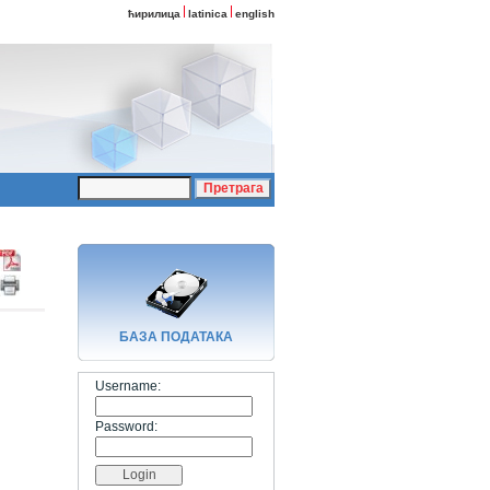
ћирилица
latinica
english
БАЗA ПОДАТАКА
Username:
Password: