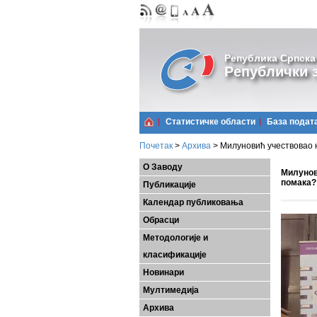
Република Српска
Републички з
Статистичке области
Базa подат
Почетак
>
Архива
>
Милуновић учествовао н
О Заводу
Милунов
помака?
Публикације
Календар публиковања
Обрасци
Методологије и
класификације
Новинари
Мултимедија
Архива