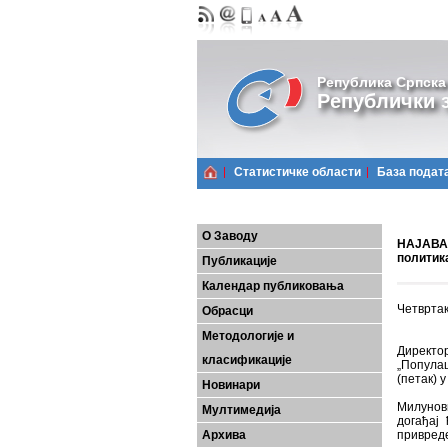
Република Српска
Републички з
Статистичке области
Базa подат
О Заводу
НАЈАВА 
политик
Публикације
Календар публиковања
Четвртак,
Обрасци
Методологије и
Директор
класификације
„Популац
(петак) 
Новинари
Милунови
Мултимедија
догађај 
Архива
привреде