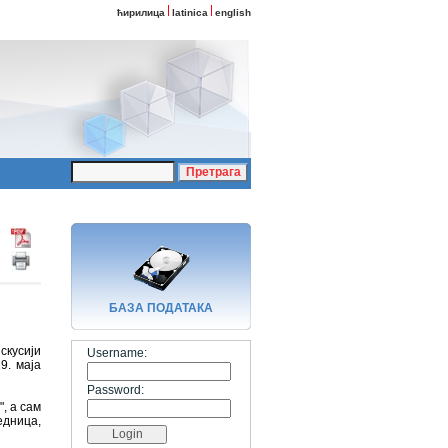
ћирилица
latinica
english
БАЗA ПОДАТАКА
скусији
Username:
9. маја
Password:
, а сам
едница,