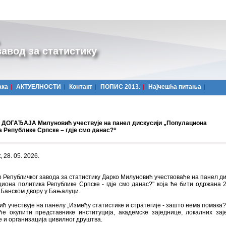
авод за статистику
ака
АКТУЕЛНОСТИ
Контакт
ПОПИС 2013.
Најчешћa питања
ДОГАЂАЈА Милуновић учествује на панел дискусији „Популациона
а Републике Српске – гдје смо данас?“
 28. 05. 2026.
 Републичког завода за статистику Дарко Милуновић учествоваће на панел ди
иона политика Републике Српске - гдје смо данас?" која ће бити одржана 2
у Банском двору у Бањалуци.
ћ учествује на панелу „Између статистике и стратегије - зашто нема помака?"
ће окупити представнике институција, академске заједнице, локалних зај
 и организација цивилног друштва.