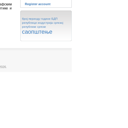
рафским
Register account
итике и
број
периоду
године
БДП
републици
индустрија
српској
републике
српске
саопштење
2026.