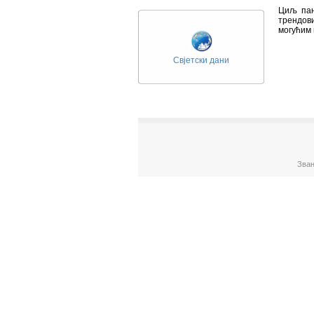
Циљ пан
трендов
могућим 
Свјетски дани
Зван