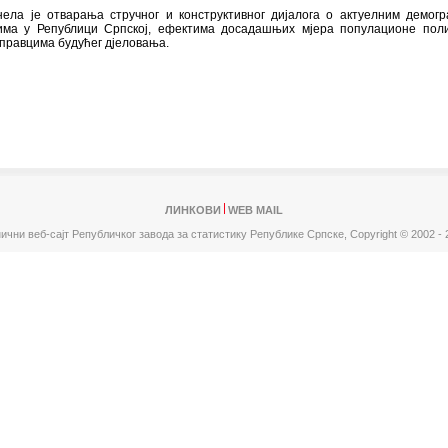
ела је отварања стручног и конструктивног дијалога о актуелним демог
има у Републици Српској, ефектима досадашњих мјера популационе пол
правцима будућег дјеловања.
ЛИНКОВИ
WEB MAIL
ични веб-сајт Републичког завода за статистику Републике Српске,
Copyright © 2002 - 