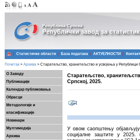
Република Српска
Републички завод за статистик
Статистичке области
Базa података
АКТУЕЛНОСТИ
Контак
Почетак
>
Архива
>
Старатељство, хранитељство и усвојења у Републици С
О Заводу
Старатељство, хранитељств
Српској, 2025.
Публикације
Календар публиковања
Обрасци
Методологије и
класификације
Новинари
У овом саопштењу објављују
Мултимедија
социјалне заштите у 2025. 
Архива