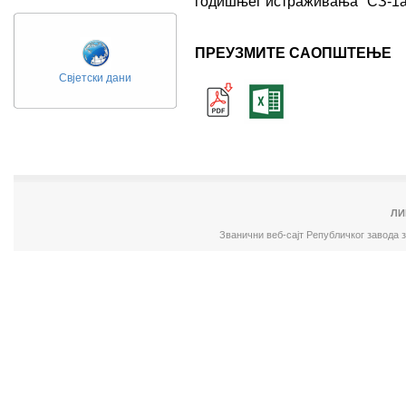
годишњег истраживања "СЗ-1а
ПРЕУЗМИТЕ САОПШТЕЊЕ
Свјетски дани
ЛИ
Званични веб-сајт Републичког завода 