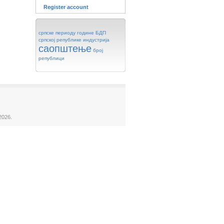
Register account
српске
периоду
године
БДП
српској
републике
индустрија
саопштење
број
републици
2026.