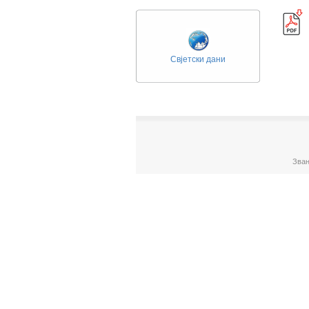
Свјетски дани
Зван