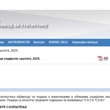
авод за статистику
ака
АКТУЕЛНОСТИ
Контакт
ПОПИС 2013.
Најчешћa питања
штите, 2025.
и социјалне заштите, 2025.
саопштењу објављују се подаци о корисницима и облицима социјалне за
дини. Подаци су резултат редовног годишњег истраживања "СЗ-1"и "СЗ-61".
ИТЕ САОПШТЕЊЕ