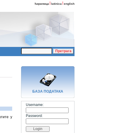
ћирилица
latinica
english
БАЗA ПОДАТАКА
Username:
Password:
штите у