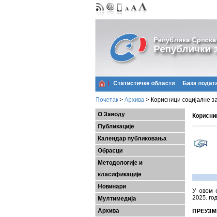
Република Српска
Републички з
Статистичке области
Базa подат
Почетак
>
Архива
>
Корисници социјалне за
О Заводу
Корисниц
Публикације
Календар публиковања
Обрасци
Методологије и
класификације
Новинари
У овом 
2025. го
Мултимедија
Архива
ПРЕУЗМ