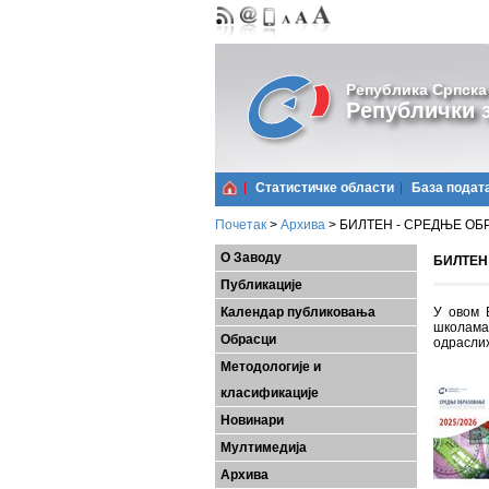
Република Српска
Републички з
Статистичке области
Базa подат
Почетак
>
Архива
>
БИЛТЕН - СРЕДЊЕ ОБР
О Заводу
БИЛТЕН 
Публикације
Календар публиковања
У овом 
школама
Обрасци
одраслих
Методологије и
класификације
Новинари
Мултимедија
Архива