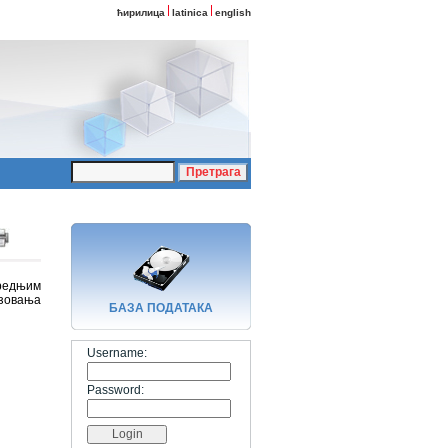
ћирилица
latinica
english
средњим
зовања
БАЗA ПОДАТАКА
Username:
Password: