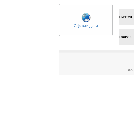
Билтен
Свјетски дани
Табеле
Зван