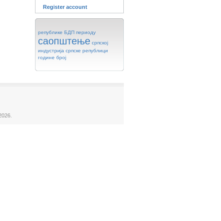
Register account
републике
БДП
периоду
саопштење
српској
индустрија
српске
републици
године
број
2026.