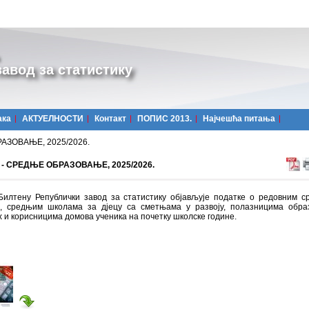
авод за статистику
ака
АКТУЕЛНОСТИ
Контакт
ПОПИС 2013.
Најчешћa питања
АЗОВАЊЕ, 2025/2026.
- СРЕДЊЕ ОБРАЗОВАЊЕ, 2025/2026.
Билтену Републички завод за статистику објављује податке о редовним 
, средњим школама за дјецу са сметњама у развоју, полазницима обра
 и корисницима домова ученика на почетку школске године.