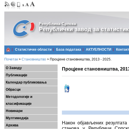
Република Српска
Републички завод за статистик
Статистичке области
Базa података
АКТУЕЛНОСТИ
Контак
Почетак
>
Становништво
>
Процјене становништва, 2013 - 2025.
О Заводу
Процјене становништва, 2013 
Публикације
Календар публиковања
Обрасци
Методологије и
класификације
Новинари
Мултимедија
Након објављених резултата
Архива
станова у Републици Српско