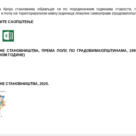
а броја становника објављује се по појединачним годинама старости, 
 и полу на територијалном нивоу јединица локалне самоуправе (градова/опш
ИТЕ САОПШТЕЊЕ
НЕ СТАНОВНИШТВА, ПРЕМА ПОЛУ, ПО ГРАДОВИМА/ОПШТИНАМА, 1996
НОМ ГОДИНЕ)
НЕ СТАНОВНИШТВА, 2025.