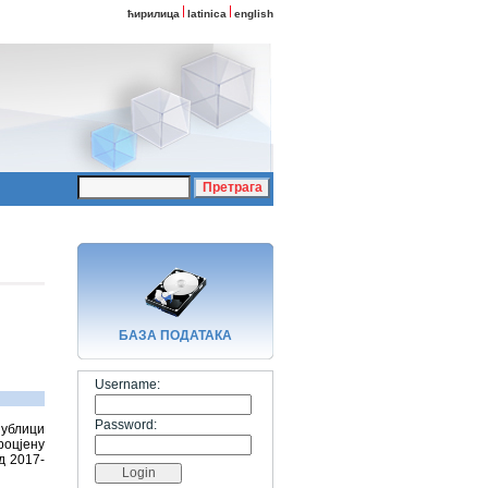
ћирилица
latinica
english
БАЗA ПОДАТАКА
Username:
Password:
публици
роцјену
д 2017-