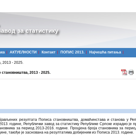
авод за статистику
ака
АКТУЕЛНОСТИ
Контакт
ПОПИС 2013.
Најчешћa питања
 2013 - 2025.
 становништва, 2013 - 2025.
бјављених резултата Пописа становништва, домаћинстава и станова у Ре
2013. године, Републички завод за статистику Републике Српске израдио је п
ановника за период 2013-2016. године. Процјена броја становника за перио
дине, такође је заснована на резултатима добијеним из Пописа 2013. године.