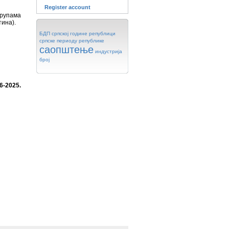
Register account
групама
тина).
БДП
српској
године
републици
српске
периоду
републике
саопштење
индустрија
број
-2025.