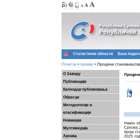
Република Српска
Републички з
Статистичке области
Базa подат
Почетак
>
Архива
>
Процјене становништва,
О Заводу
Процјене
Публикације
Календар публиковања
Обрасци
Методологије и
класификације
Новинари
Након о
Српској 
Мултимедија
броја ст
Архива
2025. го