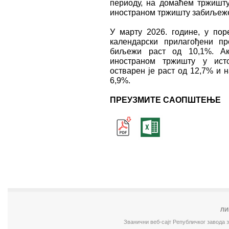
периоду, на домаћем тржишту
иностраном тржишту забиљеже
У марту 2026. године, у пор
календарски прилагођени пр
биљежи раст од 10,1%. А
иностраном тржишту у ист
остварен је раст од 12,7% и
6,9%.
ПРЕУЗМИТЕ САОПШТЕЊЕ
ЛИ
Званични веб-сајт Републичког завода 