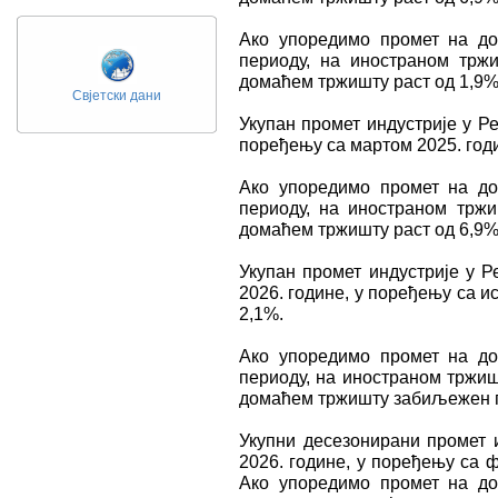
Ако упоредимо промет на д
периоду, на иностраном трж
домаћем тржишту раст од 1,9%
Свјетски дани
Укупан промет индустрије у Ре
поређењу са мартом 2025. годин
Ако упоредимо промет на д
периоду, на иностраном трж
домаћем тржишту раст од 6,9%
Укупан промет индустрије у Р
2026. године, у поређењу са и
2,1%.
Ако упоредимо промет на д
периоду, на иностраном тржиш
домаћем тржишту забиљежен п
Укупни десезонирани промет и
2026. године, у поређењу са ф
Ако упоредимо промет на д