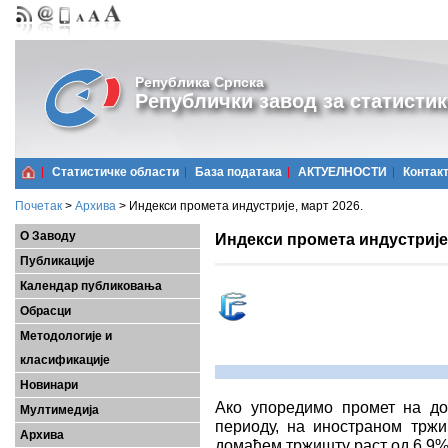
Република Српска
Републички завод за статистик
Статистичке области
Базa података
АКТУЕЛНОСТИ
Контак
Почетак
>
Архива
>
Индекси промета индустријe, март 2026.
О Заводу
Индекси промета индустријe,
Публикације
Календар публиковања
Обрасци
Методологије и
класификације
Новинари
Ако упоредимо промет на д
Мултимедија
периоду, на иностраном трж
Архива
домаћем тржишту раст од 6,9%