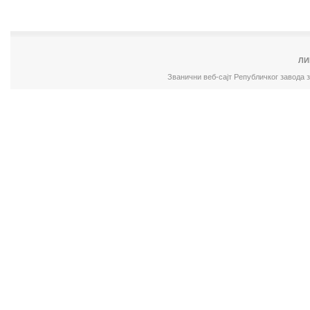
ЛИ
Званични веб-сајт Републичког завода 