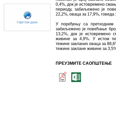
0,4%, док је истовремено смањ
периоду, забиљежено је пов
22,2%, оваца за 17,9%, говеда 
Свјетски дани
У поређењу са претходним 
забиљежено је повећање број
13,2%, док је истовремено 
живине за 4,9%. У истом п
тежине закланих оваца за 88,6
тежине заклане живине за 3,5%
ПРЕУЗМИТЕ САОПШТЕЊЕ