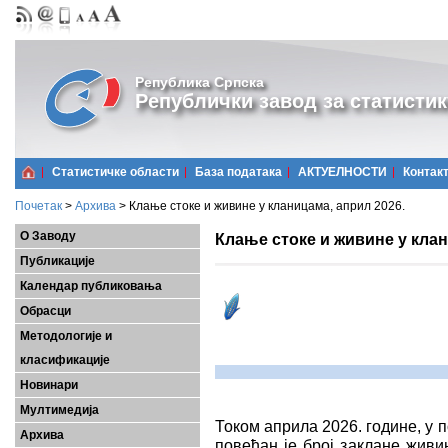
Република Српска
Републички завод за статистик
Статистичке области
Базa података
АКТУЕЛНОСТИ
Контак
Почетак
>
Архива
>
Клање стоке и живине у кланицама, април 2026.
О Заводу
Клање стоке и живине у клан
Публикације
Календар публиковања
Обрасци
Методологије и
класификације
Новинари
Мултимедија
Током априла 2026. године, у 
Архива
повећан је број заклане живи