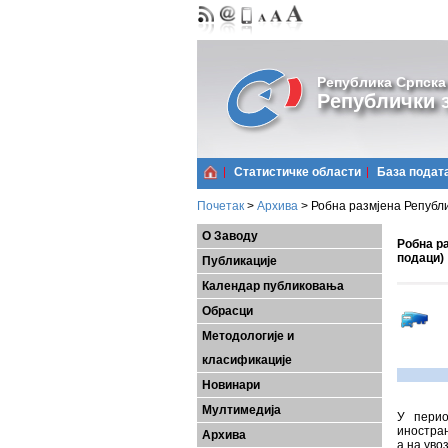
Република Српска
Републички з
Статистичке области
Базa подат
Почетак
>
Архива
>
Робна размјена Републи
О Заводу
Робна ра
подаци)
Публикације
Календар публиковања
Обрасци
Методологије и
класификације
Новинари
Мултимедија
У перио
иностран
Архива
а на уво