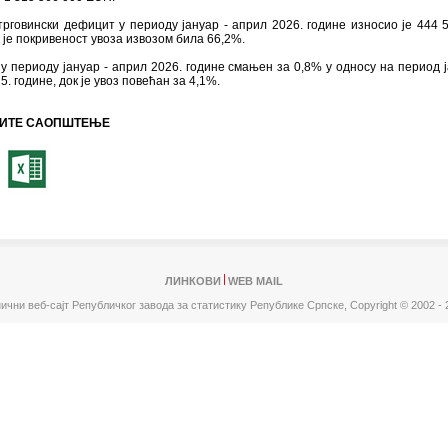
говински дефицит у периоду јануар - април 2026. године износио је 444 
 је покривеност увоза извозом била 66,2%.
 у периоду јануар - април 2026. године смањен за 0,8% у односу на период ј
5. године, док је увоз повећан за 4,1%.
ИТЕ САОПШТЕЊЕ
ЛИНКОВИ
WEB MAIL
ични веб-сајт Републичког завода за статистику Републике Српске,
Copyright © 2002 - 