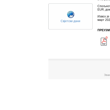
Спољнотр
ЕUR, док
Извоз је
март 202
Свјетски дани
ПРЕУЗМ
Зван