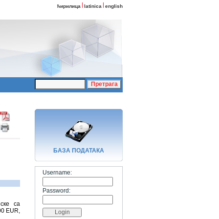
ћирилица
latinica
english
БАЗA ПОДАТАКА
Username:
Password:
ске са
00 ЕUR,