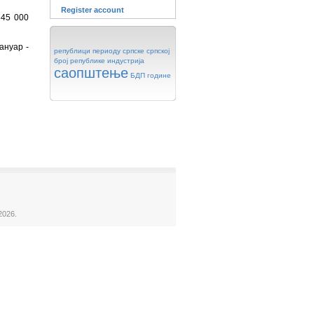
Register account
545 000
ануар -
републици
периоду
српске
српској
број
републике
индустрија
саопштење
БДП
године
2026.