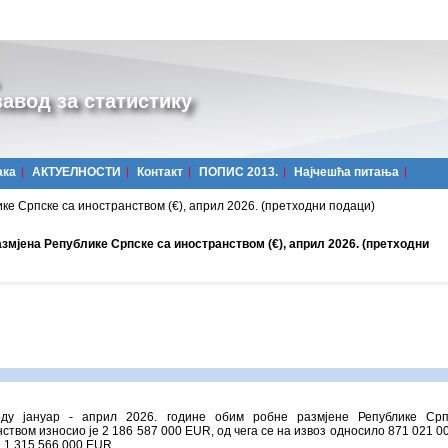
авод за статистику
ака
АКТУЕЛНОСТИ
Контакт
ПОПИС 2013.
Најчешћa питања
ке Српске са иностранством (€), април 2026. (претходни подаци)
змјена Републике Српске са иностранством (€), април 2026. (претходни
ду јануар - април 2026. године обим робне размјене Републике Срп
ством износио је 2 186 587 000 ЕUR, од чега се на извоз односило 871 021 0
з 1 315 566 000 ЕUR.