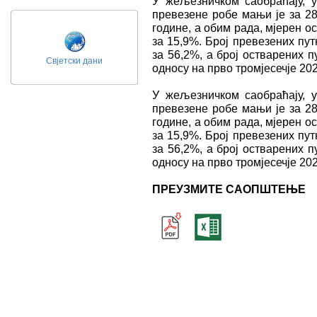
У жељезничком саобраћају, у
превезене робе мањи је за 28
године, a обим рада, мјерен 
за 15,9%. Број превезених пу
за 56,2%, а број остварених 
Свјетски дани
односу на прво тромјесечје 202
У жељезничком саобраћају, у
превезене робе мањи је за 28
године, a обим рада, мјерен 
за 15,9%. Број превезених пу
за 56,2%, а број остварених 
односу на прво тромјесечје 202
ПРЕУЗМИТЕ САОПШТЕЊЕ