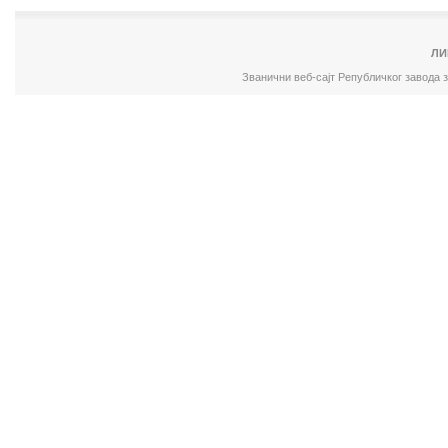
ЛИ
Званични веб-сајт Републичког завода 