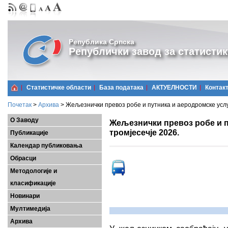
Република Српска
Републички завод за статистик
Статистичке области
Базa података
АКТУЕЛНОСТИ
Контак
Почетак
>
Архива
>
Жељезнички превоз робе и путника и аеродромске услуге
О Заводу
Жељезнички превоз робе и пу
тромјесечје 2026.
Публикације
Календар публиковања
Обрасци
Методологије и
класификације
Новинари
Мултимедија
Архива