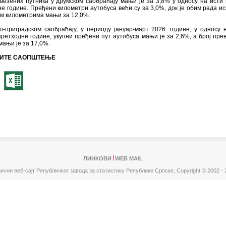
везених путника у друмском саобраћају мањи је за 3,8% у односу на исти
е године. Пређени километри аутобуса већи су за 3,0%, док је обим рада ис
им километрима мањи за 12,0%.
о-приградском саобраћају, у периоду јануар-март 2026. године, у односу 
ретходне године, укупни пређени пут аутобуса мањи је за 2,6%, a број пре
мањи је за 17,0%.
ИТЕ САОПШТЕЊЕ
ЛИНКОВИ
WEB MAIL
ични веб-сајт Републичког завода за статистику Републике Српске,
Copyright © 2002 - 