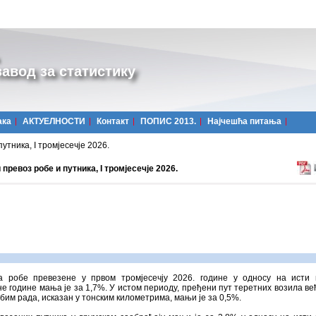
авод за статистику
ака
АКТУЕЛНОСТИ
Контакт
ПОПИС 2013.
Најчешћa питања
утника, I тромјесечје 2026.
превоз робе и путника, I тромјесечје 2026.
а робе превезене у првом тромјесечју 2026. године у односу на исти
е године мања је за 1,7%. У истом периоду, пређени пут теретних возила већ
обим рада, исказан у тонским километрима, мањи је за 0,5%.