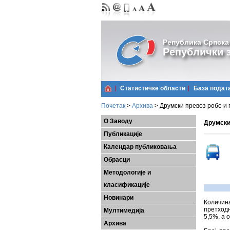
Република Српска
Републички з
Статистичке области
Базa подат
Почетак
>
Архива
>
Друмски превоз робе и п
О Заводу
Друмски 
Публикације
Календар публиковања
Обрасци
Методологије и
класификације
Новинари
Количин
претходн
Мултимедија
5,5%, а 
Архива