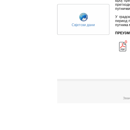
Број пре
претходн
путничк
У градск
период п
Свјетски дани
путника 
ПРЕУЗМ
Зван