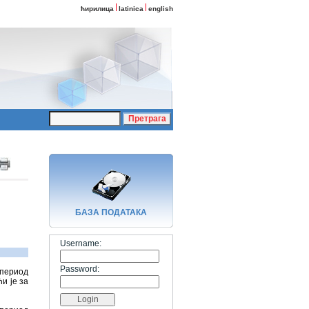
ћирилица
latinica
english
БАЗA ПОДАТАКА
Username:
Password:
 период
и је за