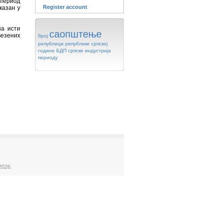
 период
Register account
казан у
на исти
саопштење
везених
број
републици
републике
српској
године
БДП
српске
индустрија
периоду
2026.