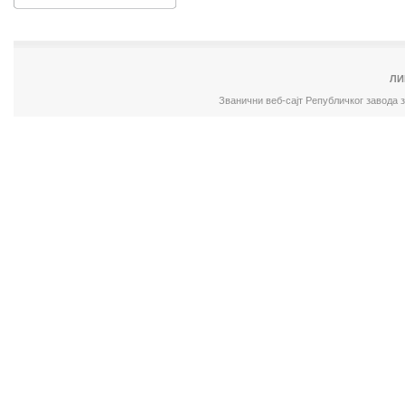
ЛИ
Званични веб-сајт Републичког завода 