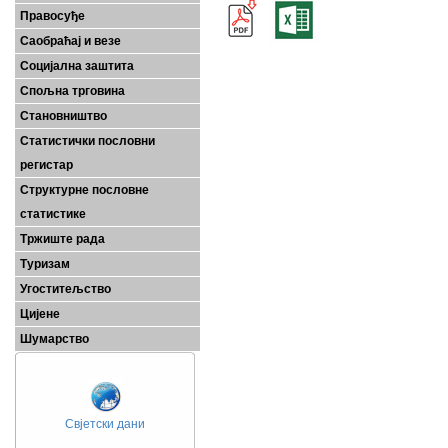
Правосуђе
Саобраћај и везе
Социјална заштита
Спољна трговина
Становништво
Статистички пословни
регистар
Структурне пословне
статистике
Тржиште рада
Туризам
Угоститељство
Цијене
Шумарство
Свјетски дани