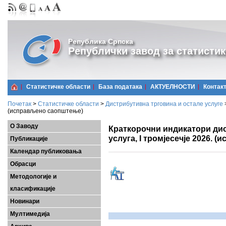
Република Српска
Републички завод за статистик
Статистичке области
Базa података
АКТУЕЛНОСТИ
Контак
Почетак
>
Статистичке области
>
Дистрибутивна трговина и остале услуге
(исправљено саопштење)
О Заводу
Краткорочни индикатори дис
услуга, I тромјесечје 2026.
Публикације
Календар публиковања
Обрасци
Методологије и
класификације
Новинари
Мултимедија