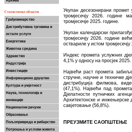
Архива
Укупан десезонирани промет 
Статистичке области
тромјесечју 2026. године 
Грађевинарство
тромјесечје 2025. године.
Дистрибутивна трговина и
Укупан календарски прилагође
остале услуге
тромјесечју 2026. године већ
Енергетика
оствариле у истом тромјесечју 
Животна средина
Индекс промета услужних дје
Здравство
4,1% у односу на просјек 2025.
Индустрија
Инвестиције
Највећи раст промета забиљ
стручне, научне и техничке д
Информационо друштво
дистрибуција филмова, вид
Култура и умјетност
(47,1%). Највећи пад промет
Наука, технологија и
Дјелатности путничких аген
Архитектонске и инжењерске д
иновације
савјетовање (56,8%).
Национални рачуни
Образовање
ПРЕУЗМИТЕ САОПШТЕЊЕ
Пољопривреда и рибарство
Потрошња и услови живота