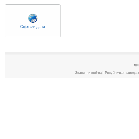
Свјетски дани
ЛИ
Званични веб-сајт Републичког завода 