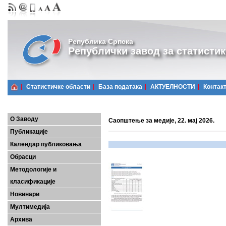
Република Српска
Републички завод за статистик
Статистичке области
Базa података
АКТУЕЛНОСТИ
Контак
О Заводу
Саопштење за медије, 22. мај 2026.
Публикације
Календар публиковања
Обрасци
Методологије и
класификације
Новинари
Мултимедија
Архива