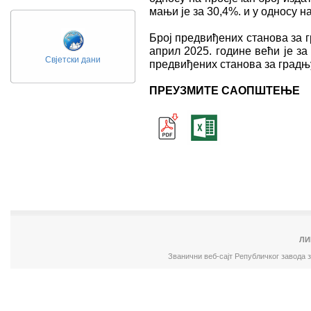
мањи је за 30,4%. и у односу н
Број предвиђених станова за г
април 2025. године већи је за 
Свјетски дани
предвиђених станова за градњу
ПРЕУЗМИТЕ САОПШТЕЊЕ
ЛИ
Званични веб-сајт Републичког завода 