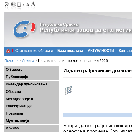
Република Српска
Републички завод за статистик
Статистичке области
Базa података
АКТУЕЛНОСТИ
Контак
Почетак
>
Архива
>
Издате грађевинске дозволе, април 2026.
О Заводу
Издате грађевинске дозволе,
Публикације
Календар публиковања
Обрасци
Методологије и
класификације
Новинари
Мултимедија
Број издатих грађевинских доз
Архива
односу на просјечан број изда