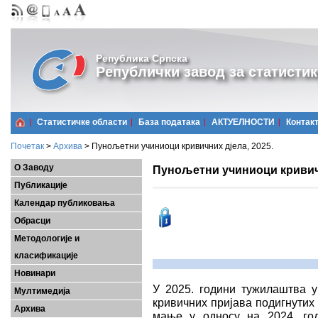
Република Српска
Републички завод за статистик
Статистичке области
Базa података
АКТУЕЛНОСТИ
Контак
Почетак
>
Архива
>
Пунољетни учиниоци кривичних дјела, 2025.
О Заводу
Пунољетни учиниоци кривичн
Публикације
Календар публиковања
Обрасци
Методологије и
класификације
Новинари
У 2025. години тужилаштва у
Мултимедија
кривичних пријава подигнутих
Архива
мање у односу на 2024. год