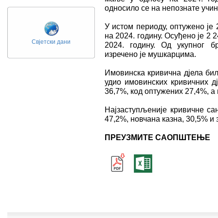
односило се на непознате учин
У истом периоду, оптуженo је
на 2024. годину. Осуђено је 2 
Свјетски дани
2024. годину. Од укупног б
изречено је мушкарцима.
Имовинска кривична дјела бил
удио имовинских кривичних дј
36,7%, код оптужених 27,4%, а
Најзаступљенијe кривичнe сан
47,2%, новчана казна, 30,5% и 
ПРЕУЗМИТЕ САОПШТЕЊЕ