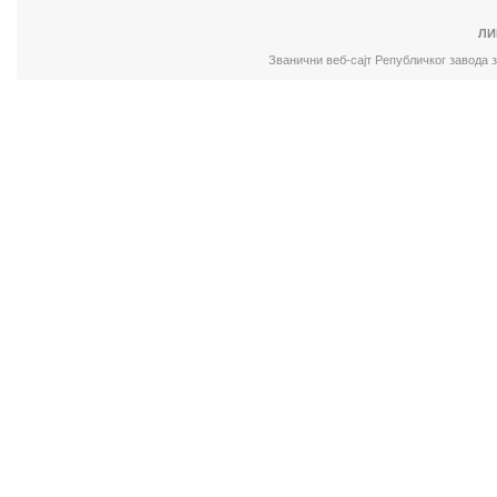
ЛИ
Званични веб-сајт Републичког завода 