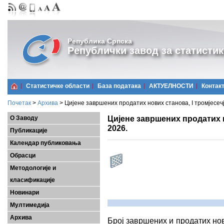
Република Српска
Републички завод за статистик
Статистичке области
Базa података
АКТУЕЛНОСТИ
Контак
Почетак
>
Архива
>
Цијене завршених продатих нових станова, I тромјесечј
Цијене завршених продатих н
О Заводу
2026.
Публикације
Календар публиковања
Обрасци
Методологије и
класификације
Новинари
Мултимедија
Архива
Број завршених и продатих но