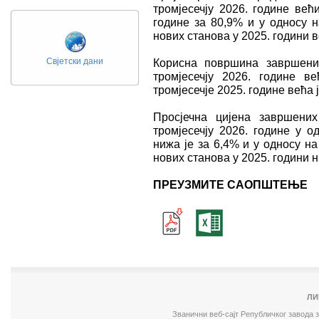
тромјесечју 2026. године већ
године за 80,9% и у односу н
нових станова у 2025. години в
Свјетски дани
Корисна површина завршени
тромјесечју 2026. године 
тромјесечје 2025. године већа ј
Просјечна цијена завршени
тромјесечју 2026. године у о
нижа је за 6,4% и у односу н
нових станова у 2025. години н
ПРЕУЗМИТЕ САОПШТЕЊЕ
ЛИ
Званични веб-сајт Републичког завода 