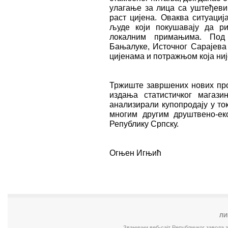
улагање за лица са уштеђеви
раст цијена. Оваква ситуаци
људе који покушавају да р
локалним примањима. Под 
Бањалуке, Источног Сарајева
цијенама и потражњом која ниј
Тржиште завршених нових про
издања статистичког магаз
анализирали купопродају у то
многим другим друштвено-ек
Републику Српску.
Огњен Игњић
ЛИ
Званични веб-сајт Републичког завода 