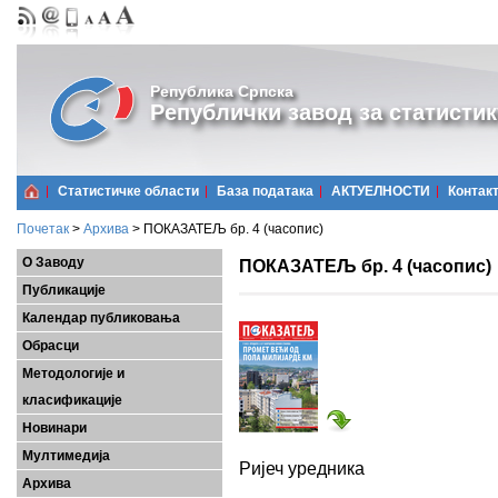
Република Српска
Републички завод за статистик
Статистичке области
Базa података
АКТУЕЛНОСТИ
Контак
Почетак
>
Архива
>
ПОКАЗАТЕЉ бр. 4 (часопис)
О Заводу
ПОКАЗАТЕЉ бр. 4 (часопис)
Публикације
Календар публиковања
Обрасци
Методологије и
класификације
Новинари
Мултимедија
Ријеч уредника
Архива