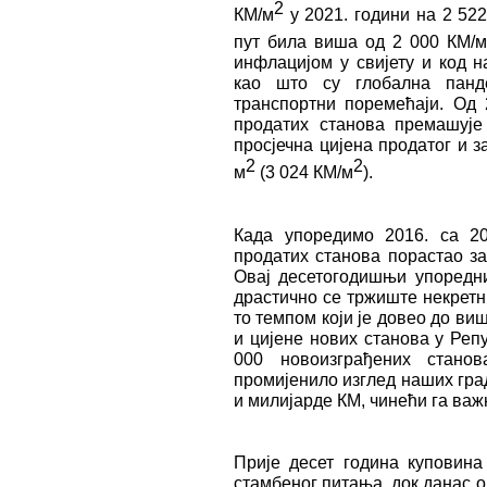
2
КМ/м
у 2021. години на 2 52
пут била виша од 2 000 КМ/м
инфлацијом у свијету и код 
као што су глобална панде
транспортни поремећаји. Од 
продатих станова премашује
просјечна цијена продатог и 
2
2
м
(3 024 КМ/м
).
Када упоредимо 2016. са 20
продатих станова порастао за
Овај десетогодишњи упоредн
драстично се тржиште некретн
то темпом који је довео до ви
и цијене нових станова у Реп
000 новоизграђених стано
промијенило изглед наших град
и милијарде КМ, чинећи га ва
Прије десет година куповина
стамбеног питања, док данас 