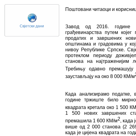
Поштовани читаоци и корисниц
Завод од 2016. године 
Свјетски дани
грађевинарства путем којег
продатих и завршених нови
општинама и градовима у кој
нивоу Републике Српске. Свј
протеклом периоду доживјел
станова на најтраженијим 
Требињу одавно премашују
заустављају на око 8 000 КМ/м
Када анализирамо податке, 
године тржиште било мирно
квадрата кретала око 1 500 КМ
1 500 нових завршених ста
2
премашила 1 600 КМ/м
, када
више од 2 000 станова (2 269
када је цијена квадрата на го