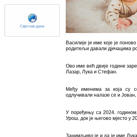
Свјетски дани
Василије је име које је поново
родитељи давали дјечацима ро
Ово име већ двије године заре
Лазар, Лука и Стефан.
Међу именима за која су с
одлучивали налазе се и Јован,
У поређењу са 2024. годином,
Урош, док је његово мјесто у 2
Занимљиво је и да је име Лука