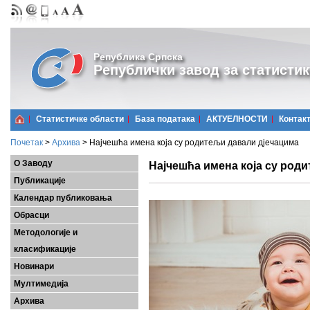
Република Српска
Републички завод за статистик
Статистичке области
Базa података
АКТУЕЛНОСТИ
Контак
Почетак
>
Архива
>
Најчешћа имена која су родитељи давали дјечацима
О Заводу
Најчешћа имена која су род
Публикације
Календар публиковања
Обрасци
Методологије и
класификације
Новинари
Мултимедија
Архива