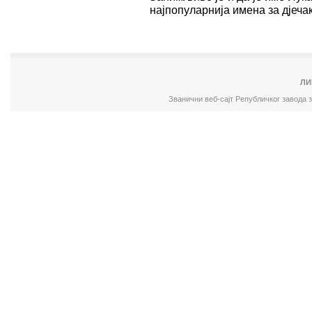
најпопуларнија имена за дјечак
ЛИ
Званични веб-сајт Републичког завода 