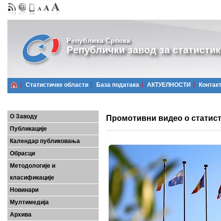
Република Српска
Републички завод за статистик
Статистичке области
Базa података
АКТУЕЛНОСТИ
Контак
О Заводу
Промотивни видео о статист
Публикације
Календар публиковања
Обрасци
Методологије и
класификације
Новинари
Мултимедија
Архива