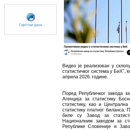
Свјетски дани
Видео је реализован у склоп
статистичког система у БиХ", к
априла 2026. године.
Поред Републичког завода за 
Агенција за статистику Бос
статистику, као и Централна
статистику платног биланса. 
биле су Завод за статист
Националним заводом за ста
Републике Словеније и Заво