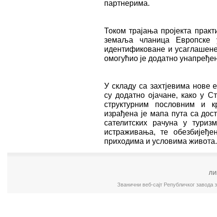
партнерима.
Током трајања пројекта практ
земаља чланица Европске у
идентификоване и усаглашене
омогућио је додатно унапређе
У складу са захтјевима нове 
су додатно ојачане, како у С
структурним пословним и кр
израђена је мапа пута са до
сателитских рачуна у туриз
истраживања, те обезбијеђе
приходима и условима живота.
ЛИ
Званични веб-сајт Републичког завода 