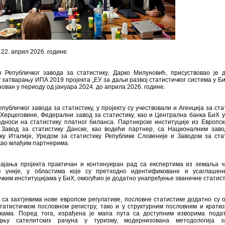
 22. април 2026. године
р Републичког завода за статистику, Дарко Милуновић, присуствовао је 
 затварању ИПА 2019 пројекта „ЕУ за даљи развој статистичког система у БиХ
зован у периоду од јануара 2024. до априла 2026. године.
публичког завода за статистику, у пројекту су учествовали и Агенција за ста
Херцеговине, Федерални завод за статистику, као и Централна банка БиХ у
односи на статистику платног биланса. Партнерске институције из Европск
 Завод за статистику Данске, као водећи партнер, са Националним зав
ику Италије, Уредом за статистику Републике Словеније и Заводом за ста
као млађим партнерима.
рајања пројекта практичан и континуиран рад са експертима из земаља 
е уније, у областима које су претходно идентификоване и усаглашен
чким институцијама у БиХ, омогућио је додатно унапређење званичне статист
 са захтјевима нове европске регулативе, пословне статистике додатно су о
татистичком пословном регистру, тако и у структурним пословним и кратк
икама. Поред тога, израђена је мапа пута са доступним изворима пода
одњу сателитских рачуна у туризму, модернизована методологија 