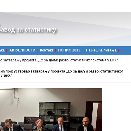
авод за статистику
ака
АКТУЕЛНОСТИ
Контакт
ПОПИС 2013.
Најчешћa питања
 затварању пројекта „ЕУ за даљи развој статистичког система у БиХ“
ић присуствовао затварању пројекта „ЕУ за даљи развој статистичког
 у БиХ“