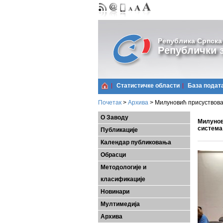
Република Српска
Републички з
Статистичке области
Базa подат
Почетак
>
Архива
>
Милуновић присуствовао
О Заводу
Милунов
система
Публикације
Календар публиковања
Обрасци
Методологије и
класификације
Новинари
Мултимедија
Архива