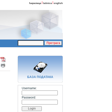
ћирилица
latinica
english
БАЗA ПОДАТАКА
Username:
Password: