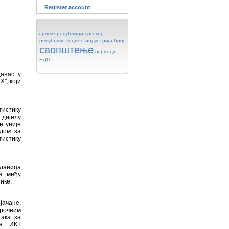
Register account
српске
републици
српској
републике
године
индустрија
број
саопштење
периоду
БДП
данас у
", који
тистику
 дијелу
е уније
одом за
тистику
чланица
е међу
ике.
јачане,
орочним
така за
за ИКТ