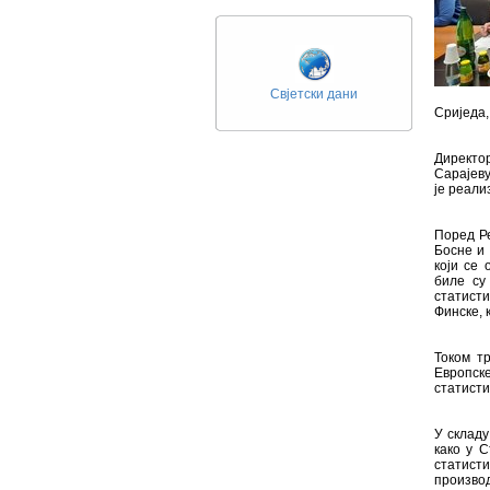
Свјетски дани
Сриједа,
Директо
Сарајеву
је реали
Поред Ре
Босне и 
који се 
биле су
статист
Финске, 
Током т
Европск
статисти
У складу
како у С
статист
произв