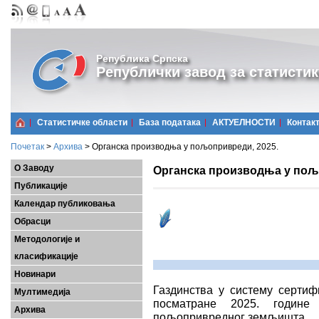
Република Српска
Републички завод за статистик
Статистичке области
Базa података
АКТУЕЛНОСТИ
Контак
Почетак
>
Архива
>
Органска производња у пољопривреди, 2025.
О Заводу
Органска производња у пољ
Публикације
Календар публиковања
Обрасци
Методологије и
класификације
Новинари
Газдинства у систему сертиф
Мултимедија
посматране 2025. године
Архива
пољопривредног земљишта.