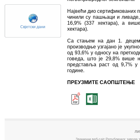
Највећи дио сертификованих п
чинили су пашњаци и ливаде,
16,9% (337 хектара), а виш
Свјетски дани
хектара).
Са стањем на дан 1. децемб
производње узгајано је укупн
од 93,6% у односу на претходн
говеда, што је 29,8% више н
представља раст од 9,7% у
године.
ПРЕУЗМИТЕ САОПШТЕЊЕ
ЛИ
Званични веб-сајт Републичког завода 