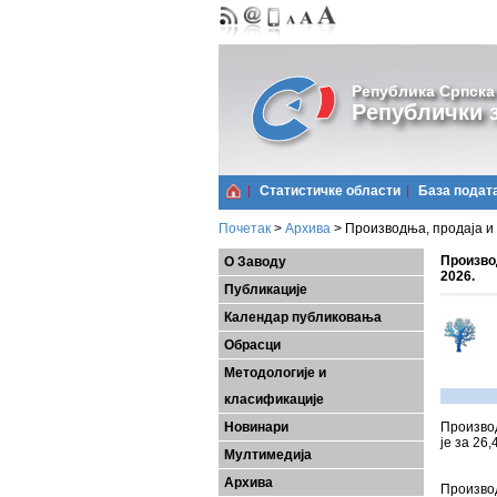
Република Српска
Републички з
Статистичке области
Базa подат
Почетак
>
Архива
>
Производња, продаја и 
Произво
О Заводу
2026.
Публикације
Календар публиковања
Обрасци
Методологије и
класификације
Новинари
Производ
је за 26
Мултимедија
Архива
Произво