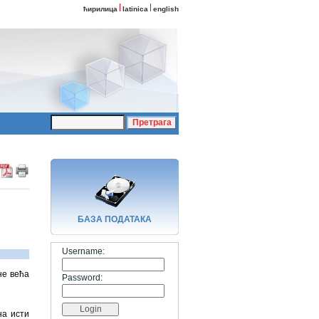
ћирилица
latinica
english
БАЗA ПОДАТАКА
Username:
не већа
Password:
на исти