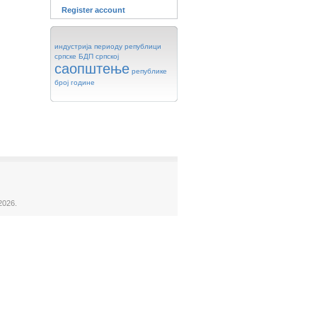
Register account
индустрија
периоду
републици
српске
БДП
српској
саопштење
републике
број
године
2026.