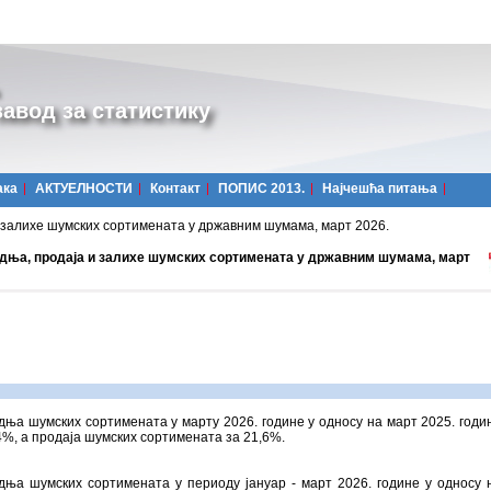
авод за статистику
ака
АКТУЕЛНОСТИ
Контакт
ПОПИС 2013.
Најчешћa питања
залихе шумских сортимената у државним шумама, март 2026.
дња, продаја и залихе шумских сортимената у државним шумама, март
ња шумских сортимената у марту 2026. године у односу на март 2025. годи
,4%, a продаја шумских сортимената за 21,6%.
дња шумских сортимената у периоду јануар - март 2026. године у односу 