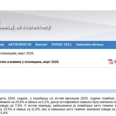
авод за статистику
ака
АКТУЕЛНОСТИ
Контакт
ПОПИС 2013.
Најчешћa питања
 кланицама, март 2026.
оке и живине у кланицама, март 2026.
арта 2026. године, у поређењу са истим мјесецом 2025. године повећан 
живине за 20,6% и свиња за 5,1%, док је истовремено смањен број закланих о
говеда за 7,6%. У истом периоду, забиљежено је повећање нето тежине 
а 19,5% и свиња за 11,8%, као и смањење нето тежине закланих говеда за
 5,4%.