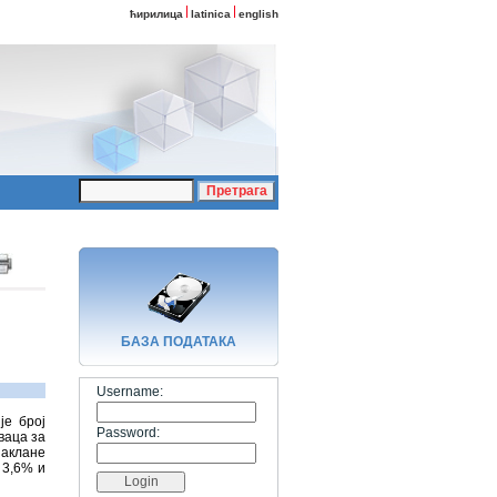
ћирилица
latinica
english
БАЗA ПОДАТАКА
Username:
је број
Password:
ваца за
заклане
 3,6% и