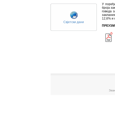
У поређ
броја за
говеда 
закланих
12,6% и 
Свјетски дани
ПРЕУЗМ
Зван