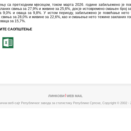
ењу са претходним мјесецом, током марта 2026. године забиљежено је п
кланих свиња за 27,9% и живине за 25,6%, док је истовремено смањен број з
за 9,0% и оваца за 9,8%. У истом периоду, забиљежено је повећање нето
 свиња за 28,0% и живине за 22,6%, као и смањење нето тежине закланих го
оваца за 15,7%.
ИТЕ САОПШТЕЊЕ
ЛИНКОВИ
WEB MAIL
ични веб-сајт Републичког завода за статистику Републике Српске,
Copyright © 2002 - 