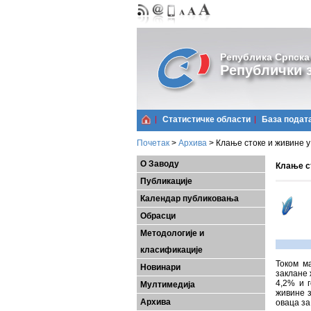
Република Српска
Републички з
Статистичке области
Базa подат
Почетак
>
Архива
>
Клање стоке и живине у
О Заводу
Клање ст
Публикације
Календар публиковања
Обрасци
Методологије и
класификације
Током м
Новинари
заклане 
4,2% и 
Мултимедија
живине з
Архива
оваца за