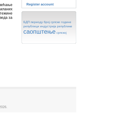
Register account
овећање
акланих
 тежине
веда за
БДП
периоду
број
српске
године
републици
индустрија
републике
саопштење
српској
2026.