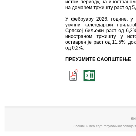
истом периоду, на иностраном
на домаћем тржишту раст од 5
У фебруару 2026. године, у
укупни календарски прилаг
Српској биљежи раст од 6,2
иностраном тржишту у ист
остварен је раст од 11,5%, д
од 0,2%.
ПРЕУЗМИТЕ САОПШТЕЊЕ
ЛИ
Званични веб-сајт Републичког завода 