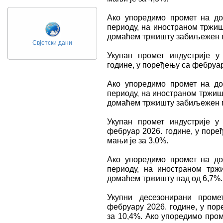
Ако упоредимо промет на д
периоду, на иностраном тржиш
домаћем тржишту забиљежен п
Свјетски дани
Укупан промет индустрије у
године, у поређењу са фебруаро
Ако упоредимо промет на д
периоду, на иностраном тржишт
домаћем тржишту забиљежен п
Укупан промет индустрије у
фебруар 2026. године, у поре
мањи је за 3,0%.
Ако упоредимо промет на д
периоду, на иностраном тр
домаћем тржишту пад од 6,7%.
Укупни десезонирани проме
фебруару 2026. године, у пор
за 10,4%. Ако упоредимо про