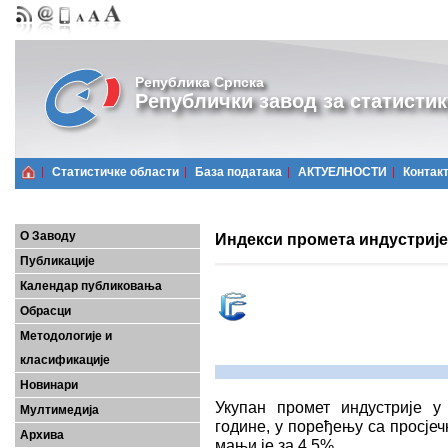
Република Српска
Републички завод за статистик
Статистичке области
Базa података
АКТУЕЛНОСТИ
Контак
О Заводу
Индекси промета индустријe
Публикације
Календар публиковања
Обрасци
Методологије и
класификације
Новинари
Укупан промет индустрије у
Мултимедија
године, у поређењу са просјеч
Архива
мањи је за 4,5%.